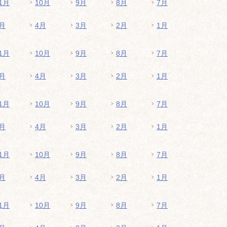
1月
10月
9月
8月
7月
月
4月
3月
2月
1月
1月
10月
9月
8月
7月
月
4月
3月
2月
1月
1月
10月
9月
8月
7月
月
4月
3月
2月
1月
1月
10月
9月
8月
7月
月
4月
3月
2月
1月
1月
10月
9月
8月
7月