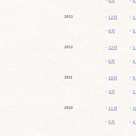
6月
5
2013
12月
1
6月
5
2012
12月
1
5月
4
2011
10月
9
3月
2
2010
11月
1
5月
4