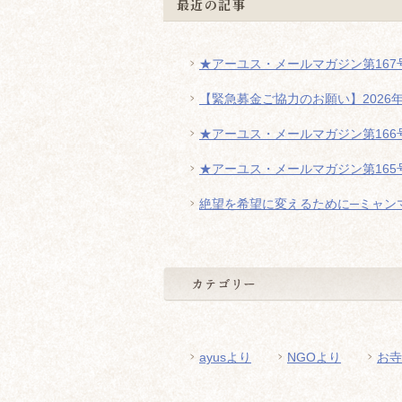
最近の記事
★アーユス・メールマガジン第167号
【緊急募金ご協力のお願い】2026
★アーユス・メールマガジン第166号
★アーユス・メールマガジン第165号
絶望を希望に変えるために─ミャン
ayusより
NGOより
お寺