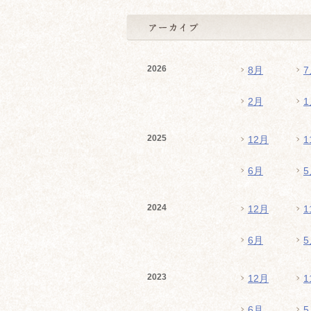
2026
8月
7
2月
1
2025
12月
1
6月
5
2024
12月
1
6月
5
2023
12月
1
6月
5