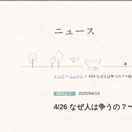
トップ
ニュース
4/26 なぜ人は争うの？
2025/04/13
NGOより
4/26 なぜ人は争うの