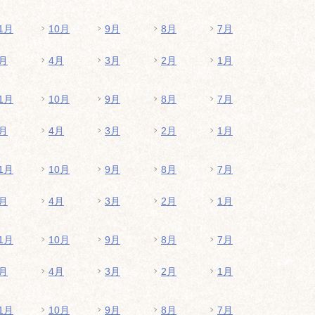
1月
10月
9月
8月
7月
月
4月
3月
2月
1月
1月
10月
9月
8月
7月
月
4月
3月
2月
1月
1月
10月
9月
8月
7月
月
4月
3月
2月
1月
1月
10月
9月
8月
7月
月
4月
3月
2月
1月
1月
10月
9月
8月
7月