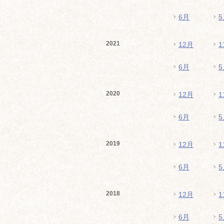
6月
5
2021
12月
1
6月
5
2020
12月
1
6月
5
2019
12月
1
6月
5
2018
12月
1
6月
5