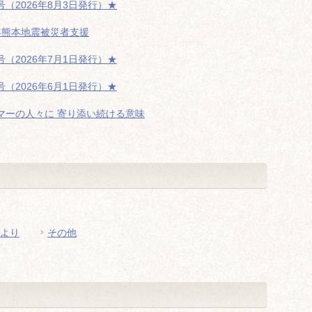
（2026年8月3日発行）★
年熊本地震被災者支援
（2026年7月1日発行）★
（2026年6月1日発行）★
マーの人々に 寄り添い続ける意味
より
その他