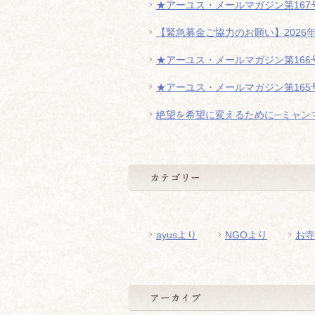
★アーユス・メールマガジン第167号
【緊急募金ご協力のお願い】2026
★アーユス・メールマガジン第166号
★アーユス・メールマガジン第165号
絶望を希望に変えるために─ミャン
ayusより
NGOより
お寺