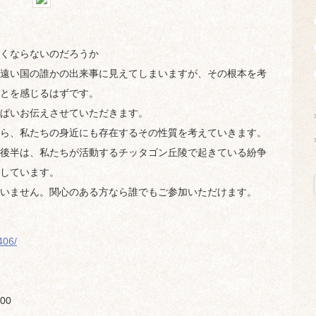
くならないのだろうか
遠い国の誰かの出来事に見えてしまいますが、その根本を考
とを感じるはずです。
ぱいお伝えさせていただきます。
ら、私たちの身近にも存在するその性質を考えていきます。
後半は、私たちが活動するチッタゴン丘陵で起きている紛争
しています。
いません。関心のある方なら誰でもご参加いただけます。
406/
00