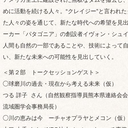
めに活動を続ける人々。“クレイジー”と言われ
た人々の姿を通じて、新たな時代への希望を見
ーカー「パタゴニア」の創設者イヴォン・シュ
人間も自然の一部であることや、技術によって
い、新たな未来への可能性を見出していく。
＜第２部 トークセッションゲスト＞
◯球磨川の過去・現在から考える未来（仮）
つる 詳子 さん（自然観察指導員熊本県連絡会
流域圏学会事務局長）
◯川の恵みは今 ーチャオプラヤとメコン（仮