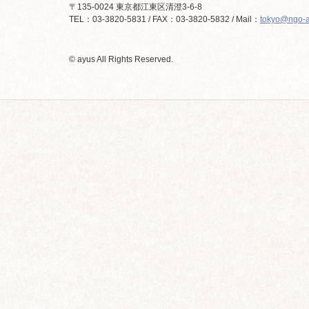
〒135-0024 東京都江東区清澄3-6-8
TEL：03-3820-5831 / FAX：03-3820-5832 / Mail：
tokyo@ngo-a
© ayus All Rights Reserved.