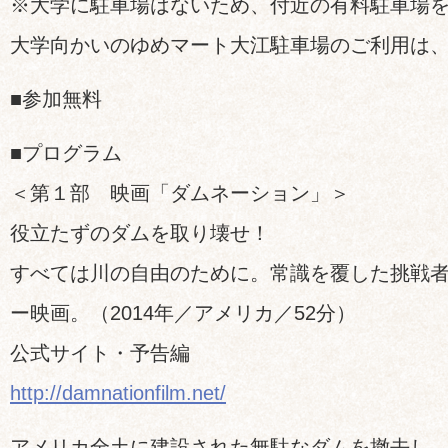
※大学に駐車場はないため、付近の有料駐車場
大学向かいのゆめマート大江駐車場のご利用は
■参加無料
■プログラム
＜第１部 映画「ダムネーション」＞
役立たずのダムを取り壊せ！
すべては川の自由のために。常識を覆した挑戦
ー映画。（2014年／アメリカ／52分）
公式サイト・予告編
http://damnationfilm.net/
アメリカ全土に建設された無駄なダムを撤去し