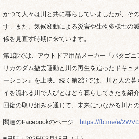
かつて人々は川と共に暮らしていましたが、そ
す。また、気候変動による災害や生物多様性の
係を見直す時期に来ています。
第1部では、アウトドア用品メーカー「パタゴニ
リカのダム撤去運動と川の再生を追ったドキュ
ーション』を上映。続く第2部では、川と人の暮
イを流れる川で人びとはどう暮らしてきたを紹
回復の取り組みを通じて、未来につながる川と
関連のFacebookのページ
https://fb.me/e/2WVt
■日時：2025年3月15日（土）