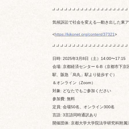
┛┛┛┛┛┛┛┛┛┛┛┛┛┛┛┛┛┛┛
気候訴訟で社会を変える—動き出した東ア
<
https://kikonet.org/content/37321
>
┛┛┛┛┛┛┛┛┛┛┛┛┛┛┛┛┛┛┛
日時: 2025年3月8日（土）14:00〜17:15
会場: 京都経済センター 6-B（京都市
駅、阪急「烏丸」駅より徒歩すぐ）
＆オンライン（Zoom）
対象: どなたでもご参加ください
参加費: 無料
定員: 会場50名、オンライン300名
言語: 3言語同時通訳あり
開催団体: 京都大学大学院法学研究科附