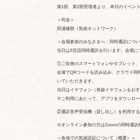
第1部、第2部登壇者より、本日のイベン
＜司会＞
田浦健朗（気候ネットワーク）
＜会場参加のみなさまへ：同時通訳につい
当日は3言語同時通訳を行います。会場に
①ご自身のスマートフォンやタブレット、
会場でQRコードを読み込み、クラウド同時通
いていただきます。
当日はイヤフォン（有線イヤフォンをおす
※ご利用にあたって、アプリをダウンロー
②通訳音声受信機（貸し出し）を利用する
※オンライン参加の方はZoomの同時通
＜各地での気候訴訟について（概要）＞