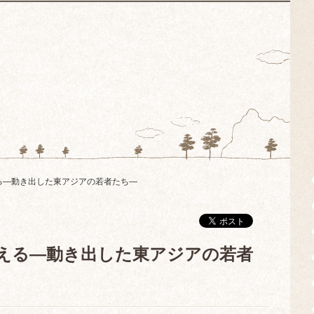
える—動き出した東アジアの若者たち—
を変える—動き出した東アジアの若者