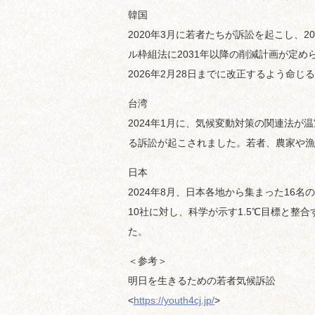
韓国
2020年3月に若者たちが訴訟を起こし、
ル枠組法に2031年以降の削減計画が定
2026年2月28日までに改正するよう命
台湾
2024年1月に、気候変動対策の関連法
る訴訟が起こされました。若者、農家や漁
日本
2024年8月、日本各地から集まった16
10社に対し、科学が示す1.5℃目標と整
た。
＜参考＞
明日を生きるための若者気候訴訟
<
https://youth4cj.jp/
>