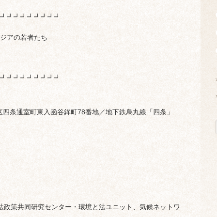
┛┛┛┛┛┛┛┛┛
ジアの若者たち—
┛┛┛┛┛┛┛┛┛
下京区四条通室町東入函谷鉾町78番地／地下鉄烏丸線「四条」
属法政策共同研究センター・環境と法ユニット、気候ネットワ