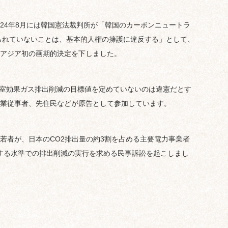
2024年8月には韓国憲法裁判所が「韓国のカーボンニュートラ
められていないことは、基本的人権の擁護に違反する」として、
じるアジア初の画期的決定を下しました。
が温室効果ガス排出削減の目標値を定めていないのは違憲だとす
業従事者、先住民などが原告として参加しています。
名の若者が、日本のCO2排出量の約3割を占める主要電力事業者
合する水準での排出削減の実行を求める民事訴訟を起こしまし