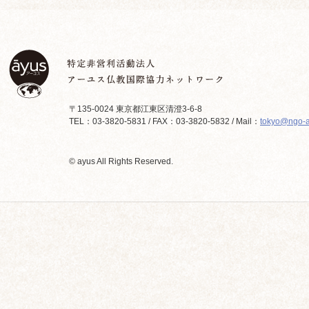
〒135-0024 東京都江東区清澄3-6-8
TEL：03-3820-5831 / FAX：03-3820-5832 / Mail：
tokyo@ngo-a
© ayus All Rights Reserved.