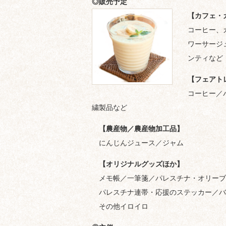
◎販売予定
【カフェ・
コーヒー、
ワーサージ
ンティなど
【フェアト
コーヒー／
繍製品など
【農産物／農産物加工品】
にんじんジュース／ジャム
【オリジナルグッズほか】
メモ帳／一筆箋／パレスチナ・オリーブ
パレスチナ連帯・応援のステッカー／バ
その他イロイロ