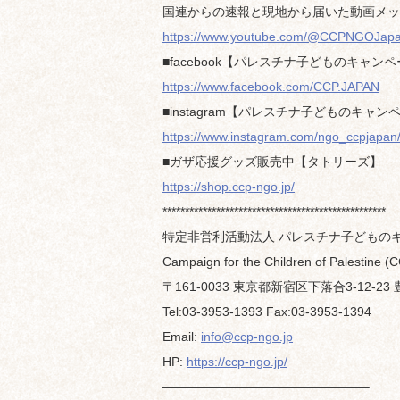
国連からの速報と現地から届いた動画メッ
https://www.youtube.com/@CCPNGOJap
■facebook【パレスチナ子どものキャンペ
https://www.facebook.com/CCP.JAPAN
■instagram【パレスチナ子どものキャンペーン
https://www.instagram.com/ngo_ccpjapan
■ガザ応援グッズ販売中【タトリーズ】
https://shop.ccp-ngo.jp/
**************************************************
特定非営利活動法人 パレスチナ子どもの
Campaign for the Children of Palestine (
〒161-0033 東京都新宿区下落合3-12-23
Tel:03-3953-1393 Fax:03-3953-1394
Email:
info@ccp-ngo.jp
HP:
https://ccp-ngo.jp/
————————————————–