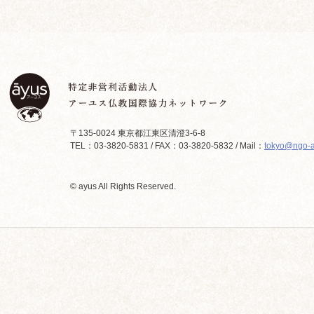
〒135-0024 東京都江東区清澄3-6-8
TEL：03-3820-5831 / FAX：03-3820-5832 / Mail：
tokyo@ngo-a
© ayus All Rights Reserved.