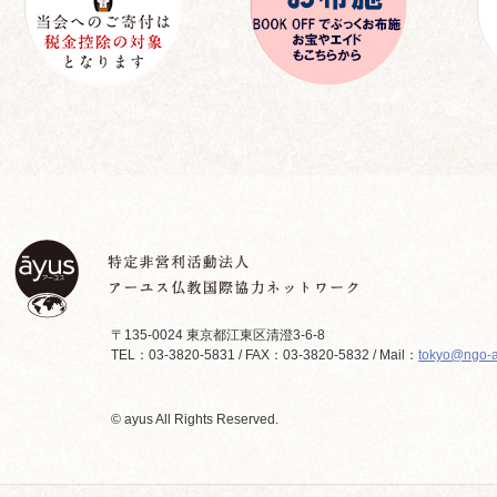
〒135-0024 東京都江東区清澄3-6-8
TEL：03-3820-5831 / FAX：03-3820-5832 / Mail：
tokyo@ngo-a
© ayus All Rights Reserved.