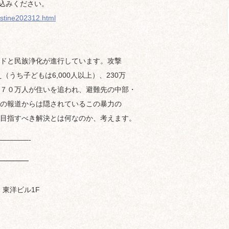
申込みください。
estine202312.html
ドと民族浄化が進行しています。攻撃
え（うち子どもは6,000人以上）、230万
７０万人が住いを追われ、避難先の中部・
の報道からは隠されているこの暴力の
目指すべき解決とは何なのか、考えます。
————-
━━━━
1 東洋ビル1F