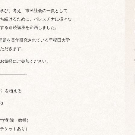
学び、考え、市民社会の一員として
ち続けるために、パレスチナに様々な
する連続講座を企画しました。
問題を長年研究されている早稲田大学
ただきます。
お気軽にご参加ください。
——————-
来〉を植える
00
学学術院・教授）
チケットあり）