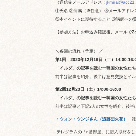
（送信先メールアドレス：
jkmirai@acc21.
①氏名 ②所属（※任意） ③メールアドレ
⑤本イベントに期待すること ⑥講師への
【参加方法】
お申込み確認後、メールでZ
＼各回の流れ（予定） ／
第1回 2023年12月16日（土）14:00-16:
「イルダ」の記事を読むー韓国の女性たち
前半は記事を紹介。後半は意見交換とイル
第2回12月23日（土）14:00-16:00
「イルダ」の記事を読むー韓国の女性たち
前半は記事と下記2人の女性を紹介。後半
・
ウォン・ウンジさん（追跡団火花）
韓
テレグラムの「n番部屋」に潜入取材をし