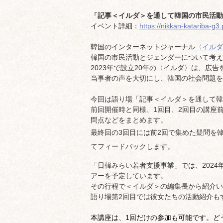
「記事＜イルダ＞を通して韓国の市民活動
イベント詳細：
https://nikkan-katariba-g3
韓国のインターネットジャーナル
〈イルダ
韓国の市民活動とジェンダーについて考え
2023年で設立20年の〈イルダ〉は、広
当事者の声を大切にし、韓国の社会問題を
今回は語り場「記事＜イルダ＞を通して韓
前回開催時と同様、1回目、2回目の講座
問点などをまとめます。
最終回の3回目には前2回で集めた疑問を
てフィードバックします。
「日韓みらい若者支援事業」では、202
アーを予定しています。
その行程で＜イルダ＞の編集長から紹介い
語り場第2回目では彼女たちの活動紹介も
本講座は、1回だけの参加も可能です。
ど