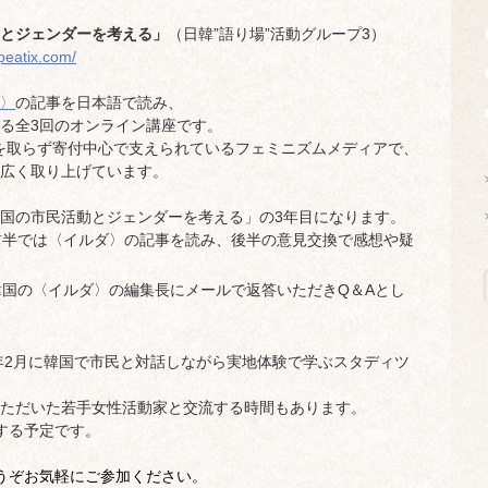
とジェンダーを考える」
（日韓”語り場”活動グループ3）
.peatix.com/
〉
の記事を日本語で読み、
る全3回のオンライン講座です。
告を取らず寄付中心で支えられているフェミニズムメディアで、
広く取り上げています。
国の市民活動とジェンダーを考える」の3年目になります。
前半では〈イルダ〉の記事を読み、後半の意見交換で感想や疑
韓国の〈イルダ〉の編集長にメールで返答いただきQ＆Aとし
4年2月に韓国で市民と対話しながら実地体験で学ぶスタディツ
ただいた若手女性活動家と交流する時間もあります。
する予定です。
うぞお気軽にご参加ください。