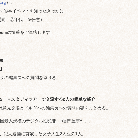
org
）。
ス ④本イベントを知ったきっかけ
質問 ⑦年代（※任意）
oomの情報をご連絡します。
00
1
ダの編集長への質問を挙げる。
2 ＋スタディツアーで交流する2人の簡単な紹介
は意見交換とイルダへの編集長への質問内容をまとめる。
国最大規模のデジタル性犯罪「n番部屋事件」。
、犯人逮捕に貢献した女子大生2人組の1人。