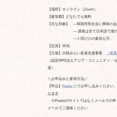
【場所】オンライン（Zoom）
【参加費】どなたでも無料
【主な対象】 ―韓国市民社会に興味のあ
― 講座は全て日本語で進行しま
―１回だけの参加も可。
【定員】30名
【主催】日韓みらい若者支援事業
（事業
（認定NPO法人アジア・コミュニティ・センタ
道）
＼お申込みと参加方法／
【申込】
Peatix
にてお申し込みください
ります
※Peatixのサイトではなくメールでの
メールでご連絡ください