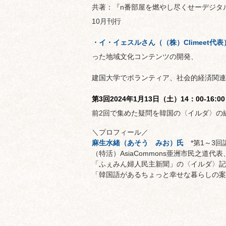
共著：『n番部屋を燃やし尽くせーデジタ
10月刊行
・イ・イェスルさん（（株）Climeet代
った地域文化コンテンツの開発、
建国大学でボランティア、社会的経済関連
第3回2024年1月13日（土）14：00-16:00
前2回で集めた疑問を韓国の〈イルダ〉の
＼プロフィール／
麻生水緒（あそう みお）氏
*第1～3回
（特活）AsiaCommons亜洲市民之道
「ふぇみん婦人民主新聞」の〈イルダ〉記
「韓国語があるちょっと幸せな暮らしの案