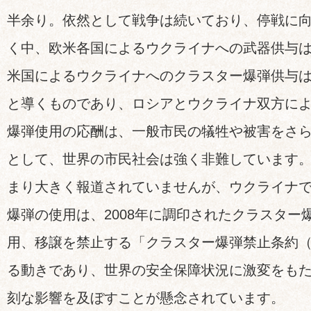
半余り。依然として戦争は続いており、停戦に
く中、欧米各国によるウクライナへの武器供与
米国によるウクライナへのクラスター爆弾供与
と導くものであり、ロシアとウクライナ双方に
爆弾使用の応酬は、一般市民の犠牲や被害をさ
として、世界の市民社会は強く非難しています
まり大きく報道されていませんが、ウクライナ
爆弾の使用は、2008年に調印されたクラスター
用、移譲を禁止する「クラスター爆弾禁止条約
る動きであり、世界の安全保障状況に激変をも
刻な影響を及ぼすことが懸念されています。