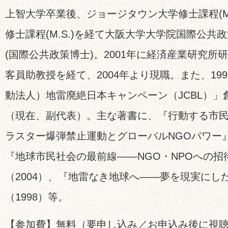
上智大学卒業後、ジョージタウン大学修士課程(M.
修士課程(M.S.)を経て大阪大学大学院国際公共
(国際公共政策博士)。2001年に経済産業研究所研
客員助教授を経て、2004年より現職。また、19
動法人）地雷廃絶日本キャンペーン（JCBL）
（現在、副代表）。主な著書に、『行動する市
ラスター爆弾禁止運動とグローバルNGOパワー』
『地球市民社会の最前線――NGO・NPOへの招
（2004）、『地雷なき地球へ――夢を現実にし
（1998）等。
【参加費】無料（要申し込み／お申込み後に視