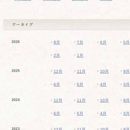
2026
8月
7月
6月
5月
2月
1月
2025
12月
11月
10月
9月
6月
5月
4月
3月
2024
12月
11月
10月
9月
6月
5月
4月
3月
2023
12月
11月
10月
9月