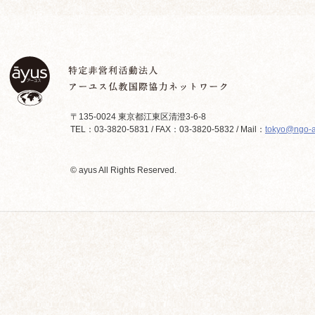
〒135-0024 東京都江東区清澄3-6-8
TEL：03-3820-5831 / FAX：03-3820-5832 / Mail：
tokyo@ngo-a
© ayus All Rights Reserved.