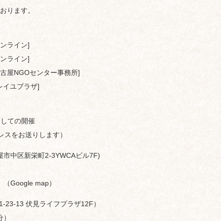
おります。
[オンライン]
[オンライン]
00[名古屋NGOセンター事務所]
[ソレイユプラザ]
用しての開催
ドレスをお送りします）
市中区新栄町2-3YWCAビル7F)
）
（Google map）
23-13 伏見ライフプラザ12F）
分）