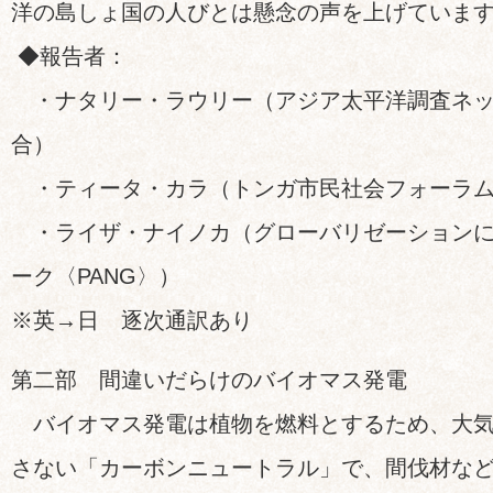
洋の島しょ国の人びとは懸念の声を上げていま
◆報告者：
・ナタリー・ラウリー（アジア太平洋調査ネッ
合）
・ティータ・カラ（トンガ市民社会フォーラ
・ライザ・ナイノカ（グローバリゼーションに
ーク〈PANG〉）
※英→日 逐次通訳あり
第二部 間違いだらけのバイオマス発電
バイオマス発電は植物を燃料とするため、大気
さない「カーボンニュートラル」で、間伐材な