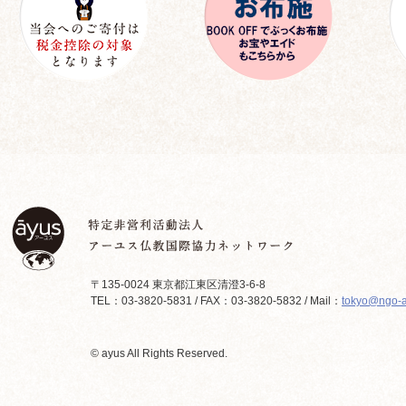
〒135-0024 東京都江東区清澄3-6-8
TEL：03-3820-5831 / FAX：03-3820-5832 / Mail：
tokyo@ngo-a
© ayus All Rights Reserved.