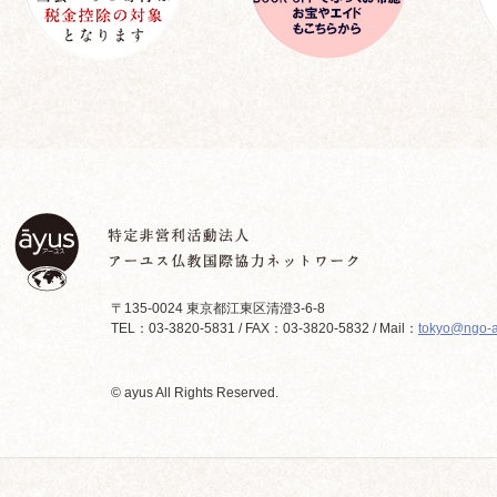
〒135-0024 東京都江東区清澄3-6-8
TEL：03-3820-5831 / FAX：03-3820-5832 / Mail：
tokyo@ngo-a
© ayus All Rights Reserved.