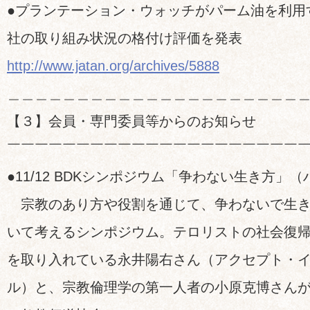
●プランテーション・ウォッチがパーム油を利用す
社の取り組み状況の格付け評価を発表
http://www.jatan.org/archives/5888
＿＿＿＿＿＿＿＿＿＿＿＿＿＿＿＿＿＿＿＿＿
【３】会員・専門委員等からのお知らせ
￣￣￣￣￣￣￣￣￣￣￣￣￣￣￣￣￣￣￣￣￣
●11/12 BDKシンポジウム「争わない生き方」
宗教のあり方や役割を通じて、争わないで生き
いて考えるシンポジウム。テロリストの社会復
を取り入れている永井陽右さん（アクセプト・
ル）と、宗教倫理学の第一人者の小原克博さん