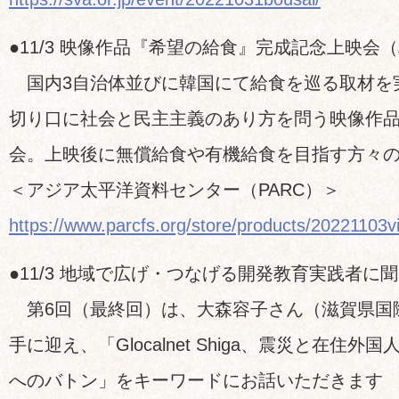
●11/3 映像作品『希望の給食』完成記念上映会
国内3自治体並びに韓国にて給食を巡る取材を
切り口に社会と民主主義のあり方を問う映像作
会。上映後に無償給食や有機給食を目指す方々
＜アジア太平洋資料センター（PARC）＞
https://www.parcfs.org/store/products/20221103v
●11/3 地域で広げ・つなげる開発教育実践者に
第6回（最終回）は、大森容子さん（滋賀県国
手に迎え、「Glocalnet Shiga、震災と在住外
へのバトン」をキーワードにお話いただきます 