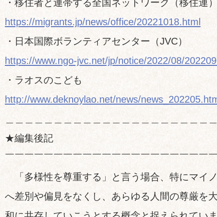
・移住者と連帯する全国ネットワーク（移住連
https://migrants.jp/news/office/20221018.html
・日本国際ボランティアセンター（JVC）
https://www.ngo-jvc.net/jp/notice/2022/08/202209
・ラオスのこども
http://www.deknoylao.net/news/news_202205.ht
＿＿＿＿＿＿＿＿＿＿＿＿＿＿＿＿＿＿＿＿＿
★編集後記
￣￣￣￣￣￣￣￣￣￣￣￣￣￣￣￣￣￣￣￣￣
「多様性を尊重する」と言う場合、特にマイノ
へ差別や偏見をなくし、あらゆる人間の尊厳を
和に共存していこうとする概念と捉えられてい