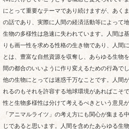
にとって重要なテーマであり続けますが、あく
の話であり、実際に人間の経済活動等によって
生物の多様性は急速に失われています。人間は
りも画一性を求める性格の生き物であり、人間
とは、豊富な自然資源を収奪し、あらゆる生物
間の都合のいいように作り変えるための行為で
他の生物にとっては迷惑千万なことです。人間
れるのもそれを許容する地球環境があればこそ
性と生物多様性は分けて考えるべきという意見
「アニマルライツ」の考え方にも関心が集まる
じであると思います。人間を含めたあらゆる生