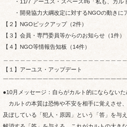
・11/7 アーユス・スペース#6「私も、カル
・開発協力大綱改定に対するNGOの動きに
【２】NGOピックアップ（2件）
【３】会員・専門委員等からのお知らせ（1件）
【４】NGO等情報告知板（14件）
＿＿＿＿＿＿＿＿＿＿＿＿＿＿＿＿＿＿＿＿＿
【１】アーユス・アップデート
￣￣￣￣￣￣￣￣￣￣￣￣￣￣￣￣￣￣￣￣￣
●10月メッセージ：自らがカルト的にならないた
カルトの本質は恐怖や不安を相手に覚えさせ、
及ぼしている「犯人・原因」という「答」を与
解消する「答」を与える。これがカルトの大き