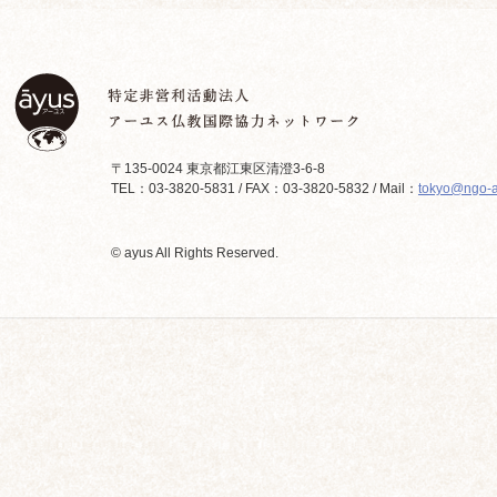
〒135-0024 東京都江東区清澄3-6-8
TEL：03-3820-5831 / FAX：03-3820-5832 / Mail：
tokyo@ngo-a
© ayus All Rights Reserved.