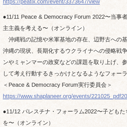
https://peatix.com/event/3373647/view
●11/11 Peace & Democracy Forum 202
主主義を考える〜（オンライン）
沖縄戦の記憶や米軍基地の存在、辺野古への基
沖縄の現状、長期化するウクライナへの侵略戦
ンやミャンマーの政変などの課題を取り上げ、
して考え行動するきっかけとなるようなフォー
＜Peace & Democracy Forum実行委員会＞
https://www.shaplaneer.org/events/221025_pdf2
●11/12 パレスチナ・フォーラム2022〜子ども
を〜（オンライン）