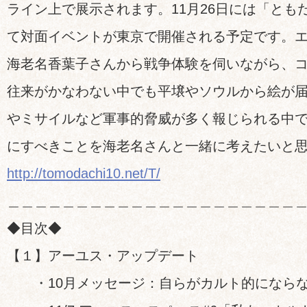
ライン上で展示されます。11月26日には「とも
て対面イベントが東京で開催される予定です。
海老名香葉子さんから戦争体験を伺いながら、
往来がかなわない中でも平壌やソウルから絵が
やミサイルなど軍事的脅威が多く報じられる中
にすべきことを海老名さんと一緒に考えたいと
http://tomodachi10.net/T/
＿＿＿＿＿＿＿＿＿＿＿＿＿＿＿＿＿＿＿＿＿
◆目次◆
【１】アーユス・アップデート
・10月メッセージ：自らがカルト的になら