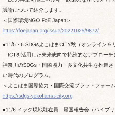
議論について紹介します。
＜国際環境NGO FoE Japan＞
https://foejapan.org/issue/20221025/9872/
●11/5・6 SDGsよこはまCITY秋（オンライン
ICTを活用した未来志向で持続的なアプローチ
神奈川のSDGs・国際協力・多文化共生を推進
い時代のプログラム。
＜よこはま国際協力・国際交流プラットフォー
https://sdgs-yokohama-city.org
●11/6 イラク現地駐在員 帰国報告会（ハイブ