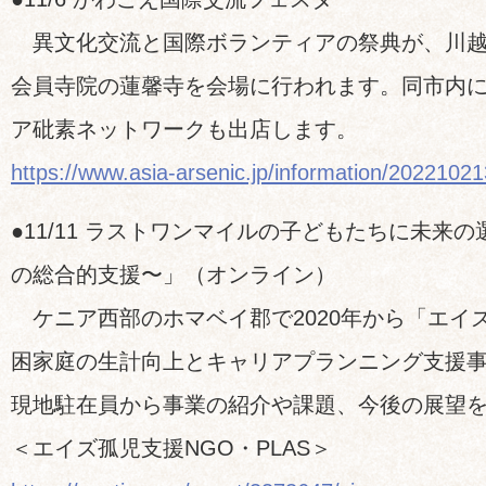
異文化交流と国際ボランティアの祭典が、川越
会員寺院の蓮馨寺を会場に行われます。同市内
ア砒素ネットワークも出店します。
https://www.asia-arsenic.jp/information/2022102
●11/11 ラストワンマイルの子どもたちに未来の
の総合的支援〜」（オンライン）
ケニア西部のホマベイ郡で2020年から「エイ
困家庭の生計向上とキャリアプランニング支援
現地駐在員から事業の紹介や課題、今後の展望
＜エイズ孤児支援NGO・PLAS＞