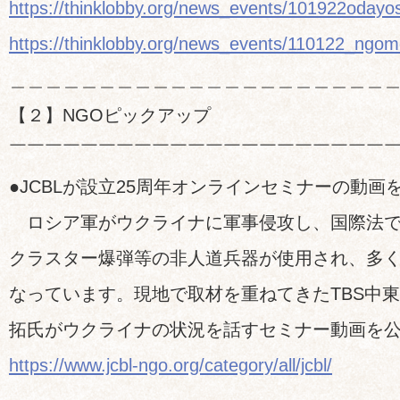
https://thinklobby.org/news_events/101922odayos
https://thinklobby.org/news_events/110122_ngom
＿＿＿＿＿＿＿＿＿＿＿＿＿＿＿＿＿＿＿＿＿
【２】NGOピックアップ
￣￣￣￣￣￣￣￣￣￣￣￣￣￣￣￣￣￣￣￣￣
●JCBLが設立25周年オンラインセミナーの動画
ロシア軍がウクライナに軍事侵攻し、国際法で
クラスター爆弾等の非人道兵器が使用され、多
なっています。現地で取材を重ねてきたTBS中
拓氏がウクライナの状況を話すセミナー動画を
https://www.jcbl-ngo.org/category/all/jcbl/