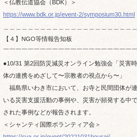
＜仏教伝道協会（BDK）＞
https://www.bdk.or.jp/event-2/symposium30.html
＿＿＿＿＿＿＿＿＿＿＿＿＿＿＿＿＿＿＿＿＿
【４】NGO等情報告知板
￣￣￣￣￣￣￣￣￣￣￣￣￣￣￣￣￣￣￣￣￣
●10/31 第2回防災減災オンライン勉強会「災
体の連携をめざして〜宗教者の視点から〜」
福島県いわき市において、お寺と民間団体が連
いる災害支援活動の事例や、災害が頻発する中
された事例などが報告されます。
＜シャンティ国際ボランティア会＞
https://sva.or.jp/event/20221031bousai/