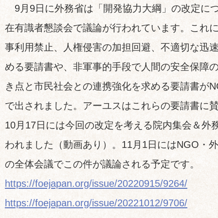
9月9日に外務省は「開発協力大綱」の改定に
在有識者懇談会で議論が行われています。これに
事利用禁止、人権侵害の加担回避、不適切な迅
める要請書や、非軍事的手段で人間の安全保障
き点と市民社会との連携強化を求める要請書がN
で出されました。アーユスはこれらの要請書に
10月17日には今回の改定を考える院内集会＆外
われました（動画あり）。11月1日にはNGO・
の全体会議でこの件が議論される予定です。
https://foejapan.org/issue/20220915/9264/
https://foejapan.org/issue/20221012/9706/