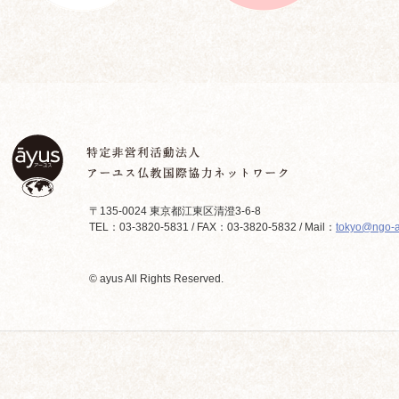
〒135-0024 東京都江東区清澄3-6-8
TEL：03-3820-5831 / FAX：03-3820-5832 / Mail：
tokyo@ngo-a
© ayus All Rights Reserved.