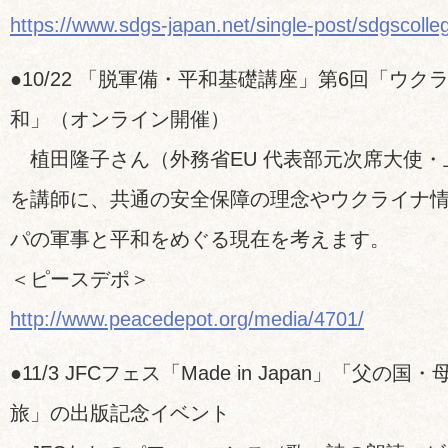
https://www.sdgs-japan.net/single-post/sdgscoll
●10/22 「脱軍備・平和基礎講座」第6回「ウ
和」（オンライン開催）
植田隆子さん（外務省EU 代表部元次席大使・
を講師に、共通の安全保障の理念やウクライナ
パの軍事と平和をめぐる現在を考えます。
＜ピースデポ＞
http://www.peacedepot.org/media/4701/
●11/3 JFCフェス「Made in Japan」「父の
旅」の出版記念イベント