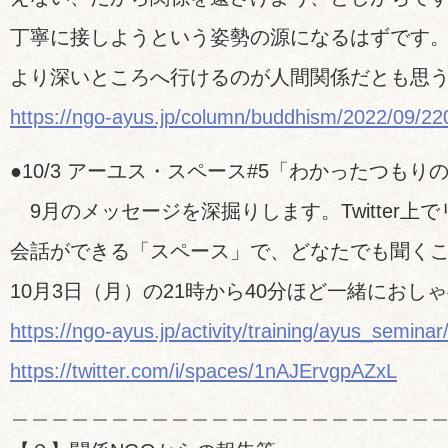
丁寧に接しようという姿勢の源になるはずです
より深いところへ行けるのが人間関係だとも思
https://ngo-ayus.jp/column/buddhism/2022/09/2
●10/3 アーユス・スペース#5「わかったつもり
9月のメッセージを深掘りします。Twitter上
会話ができる「スペース」で、どなたでも聞く
10月3日（月）の21時から40分ほど一緒におし
https://ngo-ayus.jp/activity/training/ayus_seminar
https://twitter.com/i/spaces/1nAJErvgpAZxL
＿＿＿＿＿＿＿＿＿＿＿＿＿＿＿＿＿＿＿＿＿