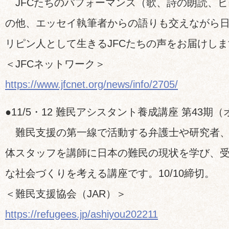
JFCたちのパフォーマンス（歌、詩の朗読、ビ
の他、エッセイ執筆者からの語りも交えながら
リピン人として生きるJFCたちの声をお届けしま
＜JFCネットワーク＞
https://www.jfcnet.org/news/info/2705/
●11/5・12 難民アシスタント養成講座 第43期
難民支援の第一線で活動する弁護士や研究者、J
体スタッフを講師に日本の難民の現状を学び、
な社会づくりを考える講座です。10/10締切。
＜難民支援協会（JAR）＞
https://refugees.jp/ashiyou202211