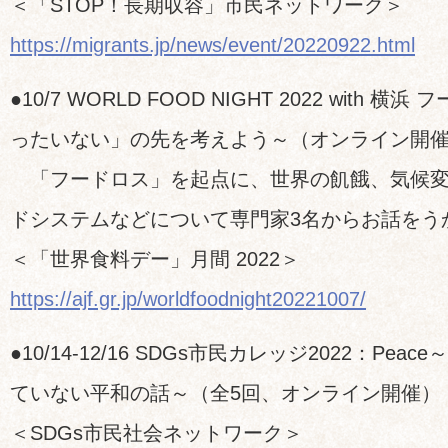
＜「STOP！長期収容」市民ネットワーク＞
https://migrants.jp/news/event/20220922.html
●10/7 WORLD FOOD NIGHT 2022 with 横
ったいない」の先を考えよう～（オンライン開
「フードロス」を起点に、世界の飢餓、気候変
ドシステムなどについて専門家3名からお話をう
＜「世界食料デー」月間 2022＞
https://ajf.gr.jp/worldfoodnight20221007/
●10/14-12/16 SDGs市民カレッジ2022：Peac
ていない平和の話～（全5回、オンライン開催）
＜SDGs市民社会ネットワーク＞