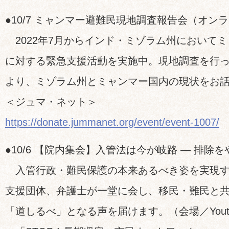
●10/7 ミャンマー避難民現地調査報告会（オン
2022年7月からインド・ミゾラム州において
に対する緊急支援活動を実施中。現地調査を行
より、ミゾラム州とミャンマー国内の現状をお
＜ジュマ・ネット＞
https://donate.jummanet.org/event/event-1007/
●10/6 【院内集会】入管法は今が岐路 — 排除
入管行政・難民保護の本来あるべき姿を実現す
支援団体、弁護士が一堂に会し、移民・難民と
「道しるべ」となる声を届けます。（会場／Yout