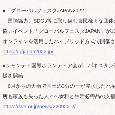
￣￣￣￣￣￣￣￣￣￣￣￣￣￣￣￣￣￣￣￣￣
●「グローバルフェスタJAPAN2022」
国際協力、SDGs等に取り組む官民様々な団体
協力イベント「グローバルフェスタJAPAN」が1
オンラインを活用したハイブリッド方式で開催
https://gfjapan2022.jp/
●シャンティ国際ボランティア会が、パキスタン
援を開始
6月からの大雨で国土の3分の一が浸水したパ
所も家族も失った人々へ食料と生活必需品の支
https://sva.or.jp/news/220922-2/