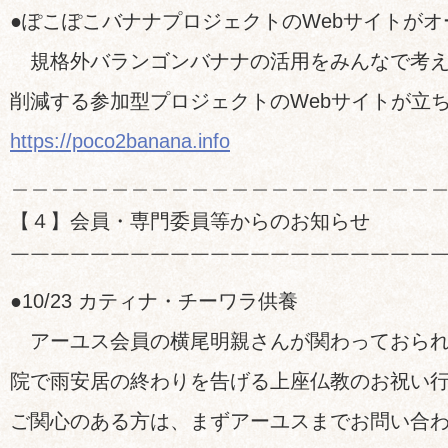
●ぽこぽこバナナプロジェクトのWebサイトがオ
規格外バランゴンバナナの活用をみんなで考え
削減する参加型プロジェクトのWebサイトが立
https://poco2banana.info
＿＿＿＿＿＿＿＿＿＿＿＿＿＿＿＿＿＿＿＿＿
【４】会員・専門委員等からのお知らせ
￣￣￣￣￣￣￣￣￣￣￣￣￣￣￣￣￣￣￣￣￣
●10/23 カティナ・チーワラ供養
アーユス会員の横尾明親さんが関わっておられ
院で雨安居の終わりを告げる上座仏教のお祝い
ご関心のある方は、まずアーユスまでお問い合