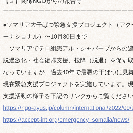
【２】関係NGOからの報告等
￣￣￣￣￣￣￣￣￣￣￣￣￣￣￣￣￣￣￣￣￣
●ソマリア大干ばつ緊急支援プロジェクト（アク
ーナショナル）〜10月30日まで
ソマリアでテロ組織アル・シャバーブからの逮
脱過激化・社会復帰支援、投降（脱退）を促す
なっていますが、過去40年で最悪の干ばつに見
現在緊急支援プロジェクトを実施しています。
支援活動の様子を下記のリンクからご覧くださ
https://ngo-ayus.jp/column/international/2022/09/
https://accept-int.org/emergency_somalia/news/