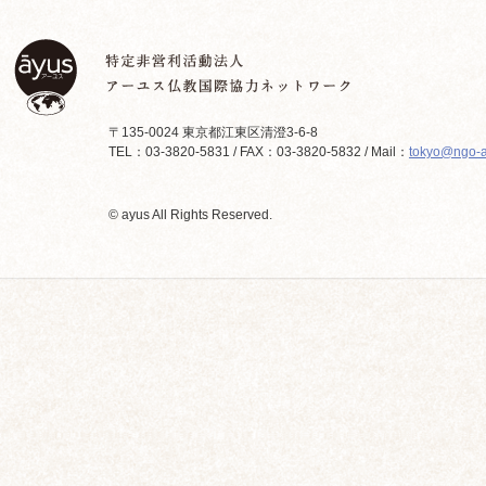
〒135-0024 東京都江東区清澄3-6-8
TEL：03-3820-5831 / FAX：03-3820-5832 / Mail：
tokyo@ngo-a
© ayus All Rights Reserved.