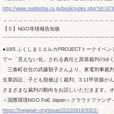
http://www.seidosha.co.jp/book/index.php?id=37
＿＿＿＿＿＿＿＿＿＿＿＿＿＿＿＿＿＿＿＿＿
【５】NGO等情報告知板
￣￣￣￣￣￣￣￣￣￣￣￣￣￣￣￣￣￣￣￣￣
●10/5 ふくしまミエルカPROJECTトークイベ
でー「見えない化」される責任と原発裁判のゆ
三春町在住の武藤類子さんより、東電刑事裁判
生業訴訟、子ども脱被ばく裁判、3.11甲状腺が
さまざまな裁判の動向をお話しいただきます。
＜国際環境NGO FoE Japan＞クラウドファン
https://foejapan.org/issue/20220918/9301/