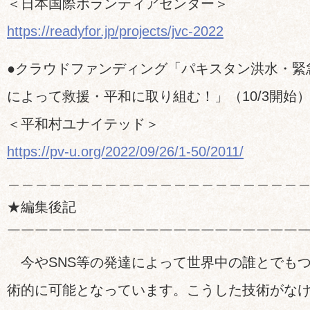
＜日本国際ボランティアセンター＞
https://readyfor.jp/projects/jvc-2022
●クラウドファンディング「パキスタン洪水・緊
によって救援・平和に取り組む！」（10/3開始
＜平和村ユナイテッド＞
https://pv-u.org/2022/09/26/1-50/2011/
＿＿＿＿＿＿＿＿＿＿＿＿＿＿＿＿＿＿＿＿＿
★編集後記
￣￣￣￣￣￣￣￣￣￣￣￣￣￣￣￣￣￣￣￣￣
今やSNS等の発達によって世界中の誰とでも
術的に可能となっています。こうした技術がな