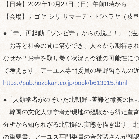
【日時】2022年10月23日（日）午前8時から
【会場】ナゴヤ シリ サマーディ ビハラヤ（岐
●『寺、再起動「ゾンビ寺」からの脱出！』（法
お寺と社会の間に溝ができ、人々から期待され
なぜか？お寺を取り巻く状況と今後の可能性に
て考えます。アーユス専門委員の星野哲さんの
https://pub.hozokan.co.jp/book/b613915.html
●『人類学者がのぞいた北朝鮮 -苦難と微笑の国-
韓国の文化人類学者が現地の経験から得た豊富
分析から知られざる北朝鮮の実態を描き出す。
の重要書。アーユス専門委員の金敬黙さんが翻