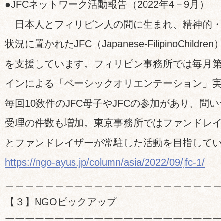
●JFCネットワーク活動報告（2022年4－9月）
日本人とフィリピン人の間に生まれ、精神的・
状況に置かれたJFC（Japanese-FilipinoChild
を支援しています。フィリピン事務所では毎月第
インによる「ベーシックオリエンテーション」
毎回10数件のJFC母子やJFCの参加があり、問
受理の件数も増加。東京事務所ではファンドレ
とファンドレイザーが常駐した活動を目指して
https://ngo-ayus.jp/column/asia/2022/09/jfc-1/
＿＿＿＿＿＿＿＿＿＿＿＿＿＿＿＿＿＿＿＿＿
【３】NGOピックアップ