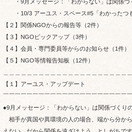
・9月メッセージ：「わからない」は関係づ
・10/3 アーユス・スペース#5「わかったつ
【２】関係NGOからの報告等（2件）
【３】NGOピックアップ（3件）
【４】会員・専門委員等からのお知らせ（1件）
【５】NGO等情報告知板（12件）
＿＿＿＿＿＿＿＿＿＿＿＿＿＿＿＿＿＿＿＿＿
【１】アーユス・アップデート
￣￣￣￣￣￣￣￣￣￣￣￣￣￣￣￣￣￣￣￣￣
●9月メッセージ：「わからない」は関係づくり
相手が異国や異環境の人の場合、端から分から
えない、だから関係を遠ざけよう、としがちで