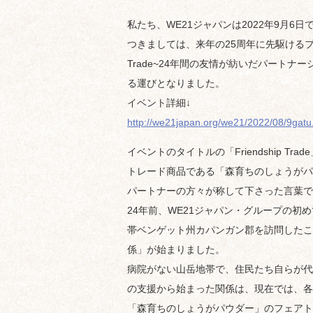
私たち、WE21ジャパンは2022年9月6
つきましては、来年の25周年に先駆けるプレイ
Trade~24年間の友情が紡いだパートナ
る運びとなりました。
イベント詳細↓
http://we21japan.org/we21/2022/08/9gatu
イベントのタイトルの「Friendship T
トレード商品である「森育ちのしょうがパ
パートナーの方々が称して下さった言葉で
24年前、WE21ジャパン・グループの初
帯ベンゲット州カパンガン郡を訪問したこ
係」が始まりました。
病院がない山岳地帯で、住民たち自らが代
の支援から始まった関係は、現在では、各
「森育ちのしょうがパウダー」のフェアト