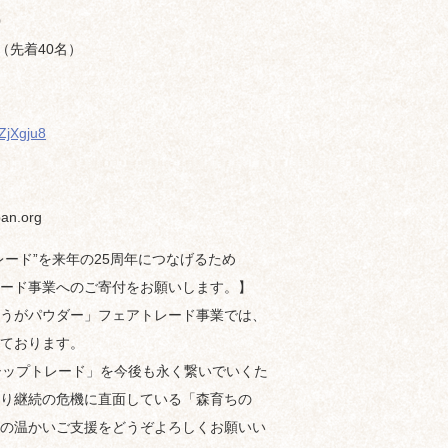
0
（先着40名）
ZjXgju8
an.org
ード”を来年の25周年につなげるため
ード事業へのご寄付をお願いします。】
うがパウダー」フェアトレード事業では、
ております。
シップトレード」を今後も永く繋いでいくた
り継続の危機に直面している「森育ちの
の温かいご支援をどうぞよろしくお願いい