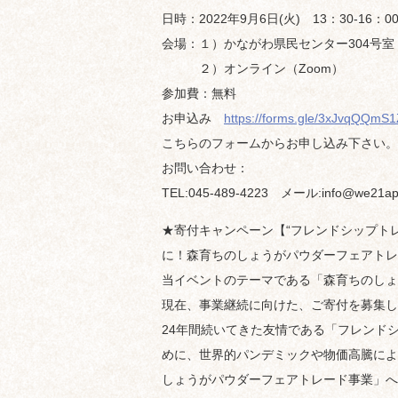
日時：2022年9月6日(火) 13：30-16：0
会場：１）かながわ県民センター304号室
２）オンライン（Zoom）
参加費：無料
お申込み
https://forms.gle/3xJvqQQmS1
こちらのフォームからお申し込み下さい。
お問い合わせ：
TEL:045-489-4223 メール:info@we21ap
★寄付キャンペーン【“フレンドシップトレ
に！森育ちのしょうがパウダーフェアトレ
当イベントのテーマである「森育ちのしょ
現在、事業継続に向けた、ご寄付を募集し
24年間続いてきた友情である「フレンド
めに、世界的パンデミックや物価高騰によ
しょうがパウダーフェアトレード事業」へ