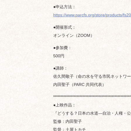
●申込方法：
https://www.parcfs.org/store/products/fs2
●開催形式：
オンライン（ZOOM）
●参加費：
500円
●講師：
佐久間敬子（命の水を守る市民ネットワー
内田聖子（PARC 共同代表）
*****************************************************
●上映作品：
『どうする？日本の水道—自治・人権・公
監修：内田聖子
監督：土屋トカチ