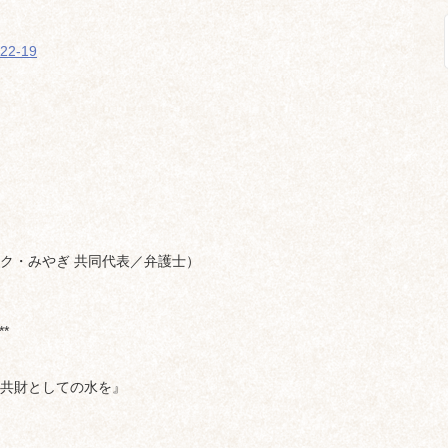
022-19
ク・みやぎ 共同代表／弁護士）
**
共財としての水を』