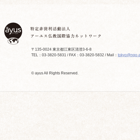
〒135-0024 東京都江東区清澄3-6-8
TEL：03-3820-5831 / FAX：03-3820-5832 / Mail：
tokyo@ngo-a
© ayus All Rights Reserved.