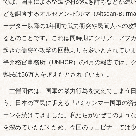
では、国軍による空爆や村の焼き討ちなどが続
どを調査するオルセアン-ビルマ（Altsean-Bu
ーデター以降の1年間で武力衝突や民間人への攻撃
るとのことです。これは同時期にシリア、アフ
起きた衝突や攻撃の回数よりも多いとされてい
等弁務官事務所（UNHCR）の4月の報告では、
難民は56万人を超えたとされています。
主催団体は、国軍の暴力行為を支えてしまう日
う、日本の官民に訴える「#ミャンマー国軍の資
ーンを続けてきました。私たちがなぜこのよう
を深めていただくため、今回のウェビナーでは