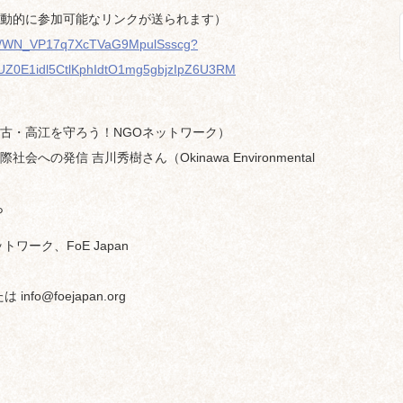
動的に参加可能なリンクが送られます）
ster/WN_VP17q7XcTVaG9MpulSsscg?
Z0E1idl5CtlKphIdtO1mg5gbjzIpZ6U3RM
古・高江を守ろう！NGOネットワーク）
の発信 吉川秀樹さん（Okinawa Environmental
ら
ーク、FoE Japan
は info@foejapan.org