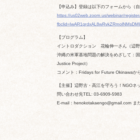
【申込み】登録は以下のフォームから（自
https://us02web.zoom.us/webinar/regi
fbclid=IwAR1qrdxAL8wRvkZRmolNMsDMU
【プログラム】
イントロダクション 花輪伸一さん（辺野
沖縄の米軍基地問題の解決をめざして：国際社会へ
Justice Project）
コメント：Fridays for Future Okinawaか
【主催】辺野古・高江を守ろう！NGOネットワ
問い合わせ先TEL: 03-6909-5983
E-mail：henokotakaengo@gmail.com また