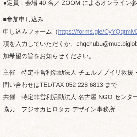
●定員：会場 40 名／ ZOOM によるオンライン参加
■参加申し込み
申し込みフォーム（
https://forms.gle/CyYQqtm
項を入力していただくか、chqchubu@muc.biglo
加希望の旨をお知らせください。
主催 特定非営利活動法人 チェルノブイリ救援
問い合わせはTEL/FAX 052 228 6813 まで
共催 特定非営利活動法人 名古屋 NGO センタ
協力 フジオカヒロタカ デザイン事務所