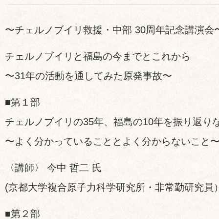
〜チェルノブイリ救援・中部 30周年記念講演会
チェルノブイリと福島の今までとこれから
〜31年の活動を通してみた原発事故〜
■第１部
チェルノブイリの35年、福島の10年を振り返り
〜よく分かっていることとよく分からないこと
〈講師〉 今中 哲二 氏
(京都大学複合原子力科学研究所・非常勤研究員
■第２部