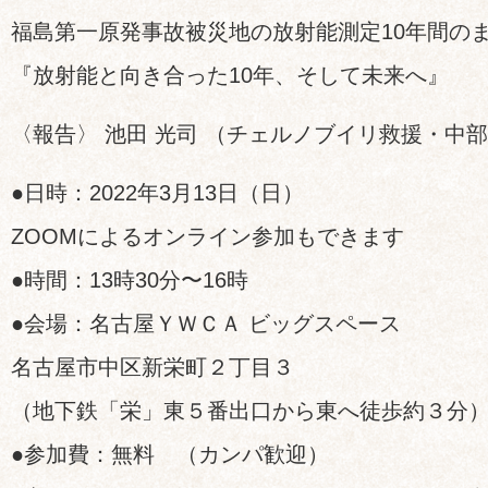
福島第一原発事故被災地の放射能測定10年間の
『放射能と向き合った10年、そして未来へ』
〈報告〉 池田 光司 （チェルノブイリ救援・中部
●日時：2022年3月13日（日）
ZOOMによるオンライン参加もできます
●時間：13時30分〜16時
●会場：名古屋ＹＷＣＡ ビッグスペース
名古屋市中区新栄町２丁目３
（地下鉄「栄」東５番出口から東へ徒歩約３分
●参加費：無料 （カンパ歓迎）