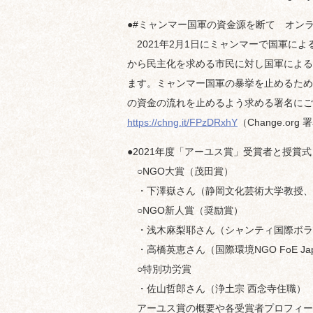
●#ミャンマー国軍の資金源を断て オン
2021年2月1日にミャンマーで国軍によ
から民主化を求める市民に対し国軍による
ます。ミャンマー国軍の暴挙を止めるため
の資金の流れを止めるよう求める署名にご
https://chng.it/FPzDRxhY
（Change.or
●2021年度「アーユス賞」受賞者と授賞
○NGO大賞（茂田賞）
・下澤嶽さん（静岡文化芸術大学教授、
○NGO新人賞（奨励賞）
・浅木麻梨耶さん（シャンティ国際ボラ
・高橋英恵さん（国際環境NGO FoE Ja
○特別功労賞
・佐山哲郎さん（浄土宗 西念寺住職）
アーユス賞の概要や各受賞者プロフィー