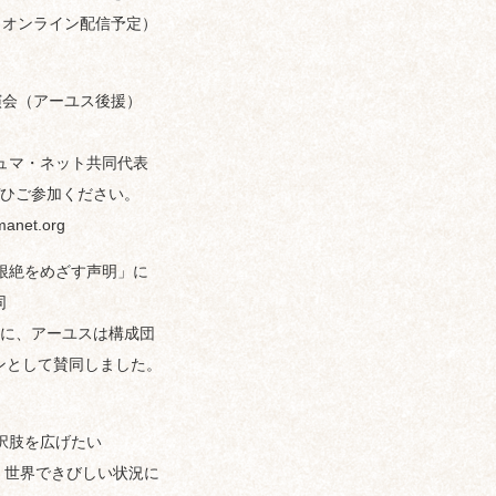
（オンライン配信予定）
講演会（アーユス後援）
ジュマ・ネット共同代表
ひご参加ください。
et.org
根絶をめざす声明」に
同
に、アーユスは構成団
ンとして賛同しました。
択肢を広げたい
、世界できびしい状況に