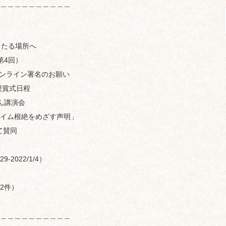
＿＿＿＿＿＿＿＿＿＿
たる場所へ
4回）
ンライン署名のお願い
授賞式日程
嶽さん講演会
イム根絶をめざす声明」
て賛同
2022/1/4）
2件）
＿＿＿＿＿＿＿＿＿＿