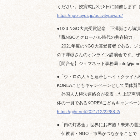
ください。授賞式は3月8日に開催します
https://ngo-ayus.jp/activity/award/
●1/23 NGO大賞受賞記念 下澤嶽さん
「脱NGOとグローバル時代の共存協力」
2021年度のNGO大賞受賞者である、
の下澤嶽さんのオンライン講演会です。ぜ
【問合せ】ジュマネット事務局 info@jumman
●「ウトロの人々と連帯しヘイトクライム
KOREAこどもキャンペーンとして団体賛
外国人人権法連絡会が発表した上記声明
体の一員であるKOREAこどもキャンペー
https://gjhr.net/2021/12/22/88-2/
●「街の灯募金」世界にお布施！未来の選
仏教者・NGO・市民がつながることで