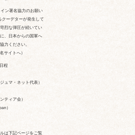
ライン署名協力のお願い
るクーデターが発生して
苛烈な弾圧が続いてい
に、日本からの国軍へ
協力ください。
g 署名サイトへ）
式日程
ジュマ・ネット代表）
ンティア会）
pan）
ルは下記ページをご覧