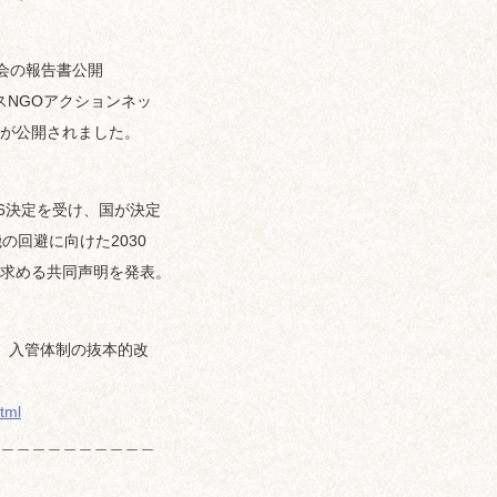
究会の報告書公開
ースNGOアクションネッ
が公開されました。
が、COP26決定を受け、国が決定
の回避に向けた2030
求める共同声明を発表。
、入管体制の抜本的改
tml
＿＿＿＿＿＿＿＿＿＿