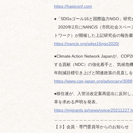
https://hapiconf.com
●「SDGsゴール16と国際協力NGO」研
2020年2月にNANCiS（市民社会スペ
トワーク）が開催した上記研究会の報告書
https://nancis.org/sdgs16ngo2020/
●Climate Action Network Japan
する貢献（NDC）の強化着手と、気候危機
年削減目標引き上げと関連政策の見直しを
https://www.can-japan.org/advocacy/3088
●移住連が、入管法改定案再提出に反対し
革を求める声明を発表。
https://migrants.jp/news/voice/20211227.h
＿＿＿＿＿＿＿＿＿＿＿＿＿＿＿＿＿＿＿
【３】会員・専門委員等からのお知らせ