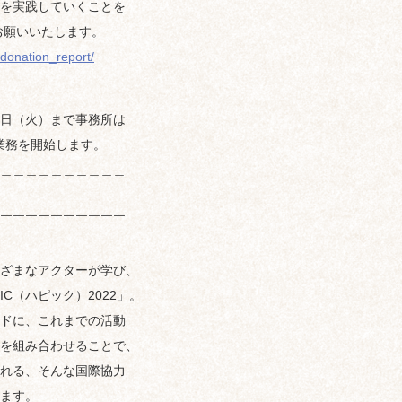
を実践していくことを
お願いいたします。
1donation_report/
月4日（火）まで事務所は
ら業務を開始します。
＿＿＿＿＿＿＿＿＿＿
￣￣￣￣￣￣￣￣￣￣
ざまなアクターが学び、
C（ハピック）2022」。
ドに、これまでの活動
を組み合わせることで、
れる、そんな国際協力
ます。