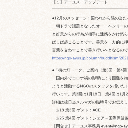
【１】アーユス・アップデート
￣￣￣￣￣￣￣￣￣￣￣￣￣￣￣￣￣￣￣
●12月のメッセージ：囚われから陽の当た
朝ドラで話題となったオー・ヘンリーの
と好意からの行為が相手に迷惑をかけ怒ら
ばしば起こることです。善意を一方的に押
言葉を交わすことで善き行いへとなるので
https://ngo-ayus.jp/column/buddhism/20
●「街の灯トーク」ご案内（第3回・第4回
国内外でコロナ禍の影響により困難を抱
ようと活動するNGOのスタッフを招いた
行います。第3回は1月18日、第4回は1月
詳細は後日当メルマガの臨時号でお伝えし
・1/18 第3回 ゲスト：ACE
・1/25 第4回 ゲスト：シェア＝国際保健
【問合せ】アーユス事務局 event@ngo-ayus