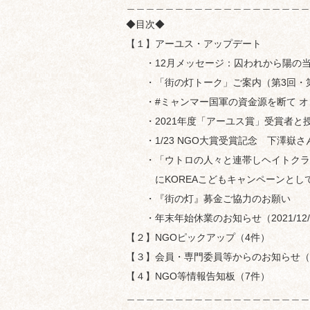
＿＿＿＿＿＿＿＿＿＿＿＿＿＿＿＿＿＿＿
◆目次◆
【１】アーユス・アップデート
・12月メッセージ：囚われから陽の当
・「街の灯トーク」ご案内（第3回・第
・#ミャンマー国軍の資金源を断て オ
・2021年度「アーユス賞」受賞者と
・1/23 NGO大賞受賞記念 下澤
・「ウトロの人々と連帯しヘイトクラ
にKOREAこどもキャンペーンとし
・『街の灯』募金ご協力のお願い
・年末年始休業のお知らせ（2021/12/29-
【２】NGOピックアップ（4件）
【３】会員・専門委員等からのお知らせ（
【４】NGO等情報告知板（7件）
＿＿＿＿＿＿＿＿＿＿＿＿＿＿＿＿＿＿＿