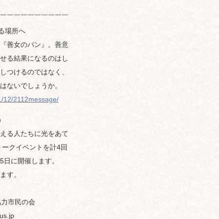
￣￣￣￣￣￣￣￣￣￣
る場所へ
『善女のパン』。善意
せる結果になるのはし
しつけるのではなく、
はないでしょうか。
21/12/2112message/
）
える人たちに光をあて
トークイベントを計4回
25日に開催します。
ます。
協力市民の会
.jp