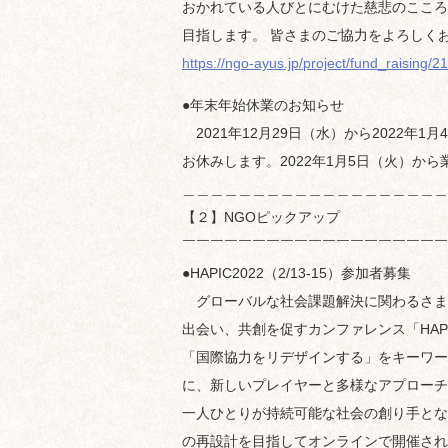
おかれている人びとにむけた慈悲のこころ
目指します。 皆さまのご協力をよろしく
https://ngo-ayus.jp/project/fund_raising/2
●年末年始休業のお知らせ
2021年12月29日（水）から2022年1
お休みします。2022年1月5日（火）か
＿＿＿＿＿＿＿＿＿＿＿＿＿＿＿＿＿＿＿
【２】NGOピックアップ
￣￣￣￣￣￣￣￣￣￣￣￣￣￣￣￣￣￣￣
●HAPIC2022（2/13-15）参加者募集
グローバルな社会課題解決に関わるさま
出会い、共創を促すカンファレンス「HAPI
「国際協力をリデザインする」をキーワー
に、新しいプレイヤーと多様なアプローチ
一人ひとりが持続可能な社会の創り手とな
の再設計を目指してオンラインで開催され