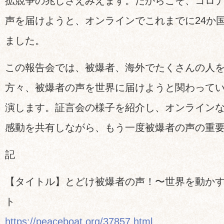
拡競争の兆しさえみえます。だからこそ、コロ
声を届けようと、オンラインでこれまでに24か
ました。
この報告会では、被爆者、海外でたくさんの人
方々、被爆者の声を世界に届けようと関わって
演します。証言会の様子を紹介し、オンライン
感動を共有しながら、もう一度被爆者の声の重
記
【タイトル】とどけ被爆者の声！〜世界を動か
ト
https://peaceboat.org/37857.html