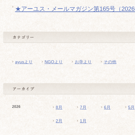
★アーユス・メールマガジン第165号（202
ayusより
NGOより
お寺より
その他
2026
8月
7月
6月
5月
2月
1月