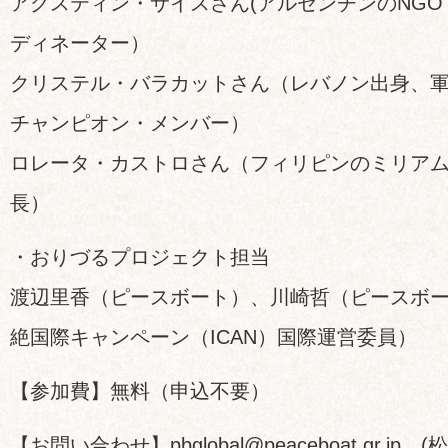
アグスティン・サイスさん(アルゼンチンのNGO・O
ディネーター）
クリステル・バラカットさん（レバノン出身、
チャンピオン・メンバー）
ロレータ・カストロさん（フィリピンのミリア
長）
・おりづるプロジェクト担当
渡辺里香（ピースボート）、川崎哲（ピースボ
絶国際キャンペーン（ICAN）国際運営委員）
【参加費】無料（申込不要）
【お問い合わせ】pbglobal@peaceboat.gr.jp 