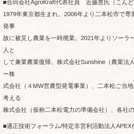
■合同会社AgroKraft代表社員 近藤恵氏（こん
1979年東京都生まれ。2006年より二本松市で専
発事
故に被災し農業を一時廃業。2021年よりソーラ
人と
して兼業農業復帰。株式会社Sunshine（農業
ー株
式会社（４MW営農型発電事業）、二本松ご当地
考える
株式会社（仮称二本松電力の準備会社）、各社
■適正技術フォーラム/特定非営利活動法人APEX