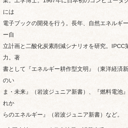
業。工学博士。1967年に日本初のコンピュータグ
には
電子ブックの開発を行う。長年、自然エネルギ
ー自
立計画と二酸化炭素削減シナリオを研究。IPCC
力。著
書として『エネルギー耕作型文明』（東洋経済
のい
ま・未来』（岩波ジュニア新書）、『燃料電池
れか
らのエネルギー』（岩波ジュニア新書）など。