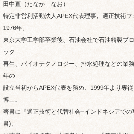
田中直（たなか なお）
特定非営利活動法人APEX代表理事。適正技術
1976年、
東京大学工学部卒業後、石油会社で石油精製プ
ック
再生、バイオテクノロジー、排水処理などの業務に
年の
設立当初からAPEX代表を務め、1999年より専
博士。
著書に『適正技術と代替社会−インドネシアでの実
書)、