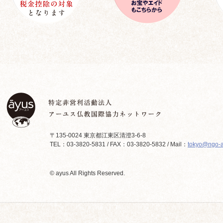
〒135-0024 東京都江東区清澄3-6-8
TEL：03-3820-5831 / FAX：03-3820-5832 / Mail：
tokyo@ngo-a
© ayus All Rights Reserved.