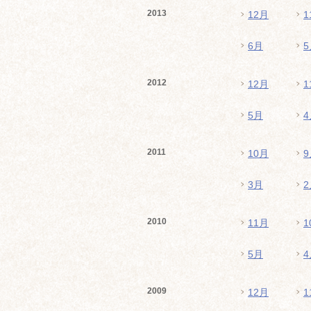
2013
12月
1
6月
5
2012
12月
1
5月
4
2011
10月
9
3月
2
2010
11月
1
5月
4
2009
12月
1