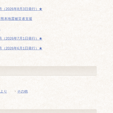
（2026年8月3日発行）★
年熊本地震被災者支援
た
（2026年7月1日発行）★
（2026年6月1日発行）★
より
その他