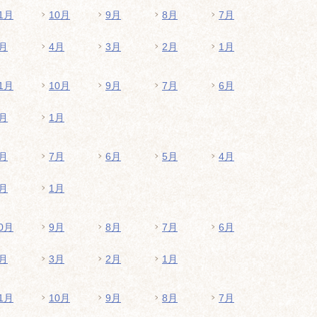
1月
10月
9月
8月
7月
月
4月
3月
2月
1月
1月
10月
9月
7月
6月
月
1月
月
7月
6月
5月
4月
月
1月
0月
9月
8月
7月
6月
月
3月
2月
1月
1月
10月
9月
8月
7月