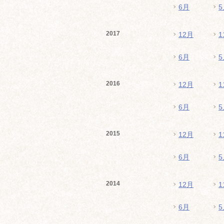
6月
5
2017
12月
1
6月
5
2016
12月
1
6月
5
2015
12月
1
6月
5
2014
12月
1
6月
5