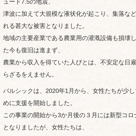
ュード7.5の地震、
津波に加えて大規模な液状化が起こり、集落な
れる甚大な被害となりました。
地域の主要産業である農業用の灌漑設備も損壊し
た今も復旧は進まず、
農業から収入を得ていた人びとは、不安定な日
らざるをえません。
パルシックは、2020年1月から、女性たちが少
めに支援を開始しました。
この事業の開始から3か月後の３月には新型コロ
となりましたが、女性たちは、