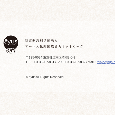
〒135-0024 東京都江東区清澄3-6-8
TEL：03-3820-5831 / FAX：03-3820-5832 / Mail：
tokyo@ngo-a
© ayus All Rights Reserved.