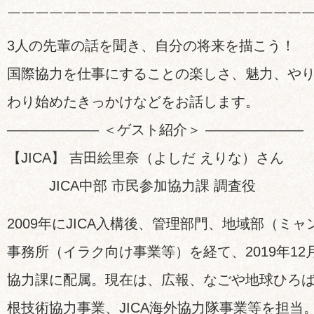
￣￣￣￣￣￣￣￣￣￣￣￣￣￣￣￣￣￣￣￣￣
3人の先輩の話を聞き、自分の将来を描こう！
国際協力を仕事にすることの楽しさ、魅力、や
わり始めたきっかけなどをお話します。
——————– ＜ゲスト紹介＞ ———————
【JICA】 吉田絵里奈（よしだ えりな）さん
JICA中部 市民参加協力課 調査役
2009年にJICA入構後、管理部門、地域部（ミ
事務所（イラク向け事業等）を経て、2019年12
協力課に配属。現在は、広報、なごや地球ひろ
根技術協力事業、JICA海外協力隊事業等を担当