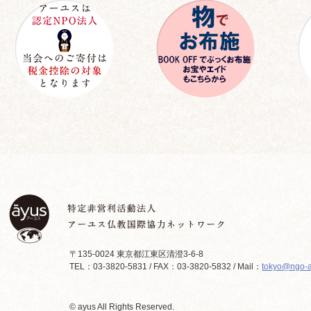
〒135-0024 東京都江東区清澄3-6-8
TEL：03-3820-5831 / FAX：03-3820-5832 / Mail：
tokyo@ngo-a
© ayus All Rights Reserved.