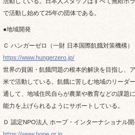
活動している。日本人スタッフはすべて無給ボ
で活動し始めて25年の団体である。
●地域開発
Ｃ ハンガーゼロ（一財 日本国際飢餓対策機構）
https://www.hungerzero.jp/
世界の貧困・飢餓問題の根本的解決を目指し、
米で活動している。飢餓に苦しむ地域のリーダ
通して、地域住民自らが農業や教育などの課題
能力を上げられるようにサポートしている。
Ｄ 認定NPO法人 ホープ・インターナショナル
https://www.hope.or.jp