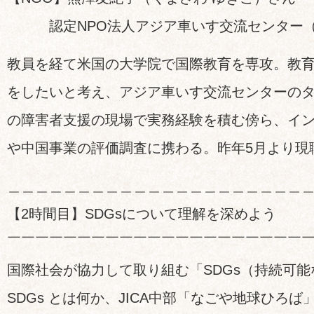
認定NPO法人アジア車いす交流センター（W
教員を経て米国の大学院で国際教育を専攻。教
をしたいと考え、アジア車いす交流センターの
の障害者支援の現場で実務経験を積む傍ら、イ
や中国事業の評価調査に携わる。昨年5月より現
＿＿＿＿＿＿＿＿＿＿＿＿＿＿＿＿＿＿＿＿＿
【2時間目】SDGsについて理解を深めよう
￣￣￣￣￣￣￣￣￣￣￣￣￣￣￣￣￣￣￣￣￣
国際社会が協力して取り組む「SDGs（持続可
SDGs とは何か、JICA中部「なごや地球ひろ