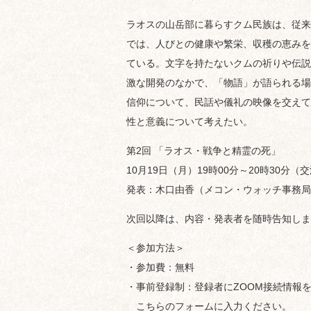
ラオスの山岳部に暮らすクム民族は、従来
では、人びとの健康や繁栄、収穫の恵みを
ている。文字を持たないクムの祈りや伝説
激な開発のなかで、「物語」が語られる場
信仰について、民話や儀礼の映像を交えて
性と意義について考えたい。
第2回 「ラオス・戦争と精霊の死」
10月19日（月）19時00分～20時30分（
発表：木口由香（メコン・ウォッチ事務局
次回以降は、内容・発表者を随時告知しま
＜参加方法＞
・参加費：無料
・事前登録制：登録者にZOOM接続情報
こちらのフォームに入力ください。