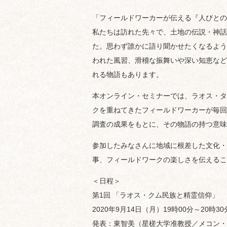
「フィールドワーカーが伝える『人びとの
私たちは訪れた先々で、土地の伝説・神話
た。思わず誰かに語り聞かせたくなるよう
われた風習、滑稽な振舞いや深い知恵など
れる物語もあります。
本オンライン・セミナーでは、ラオス・タ
クを重ねてきたフィールドワーカーが毎回1
調査の成果をもとに、その物語の持つ意味
参加したみなさんに地域に根差した文化・
事、フィールドワークの楽しさを伝えるこ
＜日程＞
第1回 「ラオス・クム民族と精霊信仰」
2020年9月14日（月）19時00分～20時3
発表：東智美（星槎大学准教授／メコン・