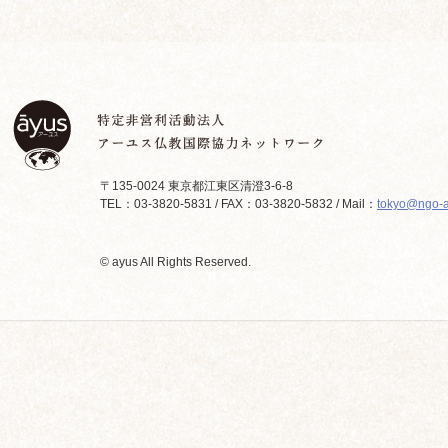
〒135-0024 東京都江東区清澄3-6-8
TEL：03-3820-5831 / FAX：03-3820-5832 / Mail：
tokyo@ngo-a
© ayus All Rights Reserved.