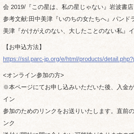
会 2019/『この星は、私の星じゃない』岩波書店 2
参考文献:田中美津『いのちの女たちへ』パンドラ・
美津『かけがえのない、大したことのない私』イン
【お申込方法】
https://ssl.parc-jp.org/e/html/products/detail.ph
<オンライン参加の方>
※本ページにてお申し込みいただいた後、入金
イン
参加のためのリンクをお送りいたします。直前
ンク