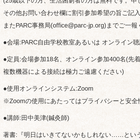
(25歳以下の方、生活困窮者の方は無料です。申
その他お問い合わせ欄に割引参加希望の旨ご記
またPARC事務局(office@parc-jp.org)までご
●会場:PARC自由学校教室あるいは オンライン
●定員:会場参加18名、オンライン参加400名(
複数機器による接続は極力ご遠慮ください)
●使用オンラインシステム:Zoom
※Zoomの使用にあたってはプライバシーと安
●講師:田中美津(鍼灸師)
著書:『明日はいきてないかもしれない……とい