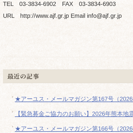
TEL 03-3834-6902 FAX 03-3834-6903
URL http://www.ajf.gr.jp Email info@ajf.gr.jp
最近の記事
★アーユス・メールマガジン第167号（202
【緊急募金ご協力のお願い】2026年熊本地
★アーユス・メールマガジン第166号（202