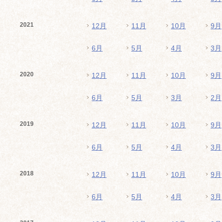
2021
12月
11月
10月
9月
6月
5月
4月
3月
2020
12月
11月
10月
9月
6月
5月
3月
2月
2019
12月
11月
10月
9月
6月
5月
4月
3月
2018
12月
11月
10月
9月
6月
5月
4月
3月