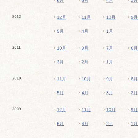
6月
5月
4月
3月
2012
12月
11月
10月
9月
5月
4月
1月
2011
10月
9月
7月
6月
3月
2月
1月
2010
11月
10月
9月
8月
5月
4月
3月
2月
2009
12月
11月
10月
9月
6月
4月
2月
1月