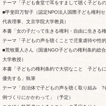
テーマ「子ども食堂で耳をすまして聴く子ども
■甲斐田万智子（認定NPO法人国際子ども権利
代表理事、文京学院大学教員）
本書「女の子だって生きる権利・自由に生きる
テーマ「子どもの声を聴くことで児童虐待や性
■荒牧重人さん（国連NGO子どもの権利条約総
大学教授）
本書「子どもの権利条約で大切なこと 子ども
優先する」執筆
テーマ「自治体で子どもの声を聴く取り組み ?
例づくりにかかわって」（予定）