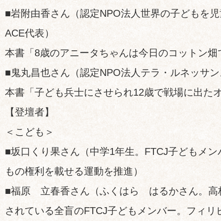
■岩附由香さん（認定NPO法人世界の子どもを児
ACE代表）
本書「8歳のアニータちゃんは今日のコットン畑
■鬼丸昌也さん（認定NPO法人テラ・ルネッサ
本書「子ども兵士にさせられ12歳で戦場に出た
【登壇者】
＜こども＞
■坂口くり果さん（中学1年生。FTCJ子どもメ
もの権利を載せる運動を推進）
■福原 立春香さん（ふくはら はるかさん。高
されている全盲のFTCJ子どもメンバー。フィ