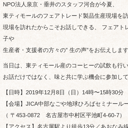
NPO法人泉京・垂井のスタッフ河合が今夏、
東ティモールのフェアトレード製品生産現場を
現場を訪れたからこそお話しできる、 フェアト
子や
生産者・支援者の方々の” 生の声”をお伝えしま
当日は、東ティモール産のコーヒーの試飲も行
お話だけではなく、味と共に学ぶ機会に参加し
【日時】2019年12月8日（日）14時〜15時30分
【会場】JICA中部なごや地球ひろばセミナールーム
（ 〒453-0872 名古屋市中村区平池町4-60-7）
【アクセス】名古屋駅より徒歩13分／あおなみ