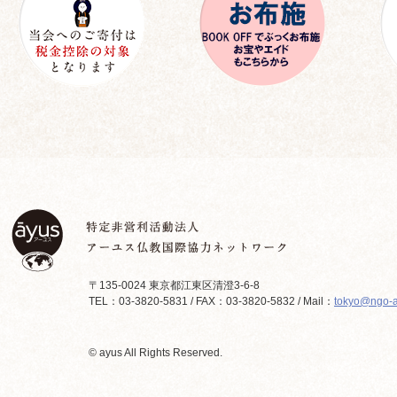
〒135-0024 東京都江東区清澄3-6-8
TEL：03-3820-5831 / FAX：03-3820-5832 / Mail：
tokyo@ngo-a
© ayus All Rights Reserved.