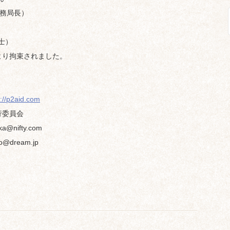
務局長）
士）
より拘束されました。
p://p2aid.com
G実行委員会
@nifty.com
@dream.jp