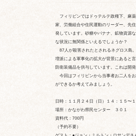
フィリピンではドゥテルテ政権下、麻薬
家、労働組合や住民運動のリーダー、先住
発しています。砂糖やバナナ、鉱物資源な
な状況に無関係といえるでしょうか？
87人が殺害されたとされるネグロス島
増派による軍事化の拡大が背景にあると言
防衛装備品を供与しています。これは開発
今回はフィリピンから当事者お二人をお
ができるか考えてみましょう。
日時：１１月２４日（日）１４：１５〜
場所：かながわ県民センター ３０１
資料代：700円
（予約不要）
ゲスト：●ジョン・ミルトン・ロサンデさ