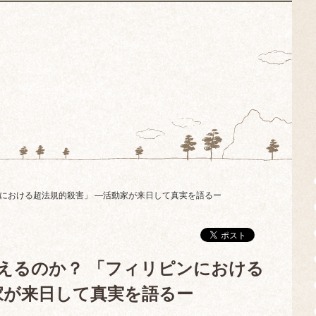
リピンにおける超法規的殺害」 —活動家が来日して真実を語るー
と言えるのか？ 「フィリピンにおける
動家が来日して真実を語るー