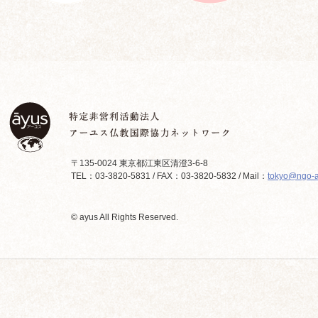
〒135-0024 東京都江東区清澄3-6-8
TEL：03-3820-5831 / FAX：03-3820-5832 / Mail：
tokyo@ngo-a
© ayus All Rights Reserved.