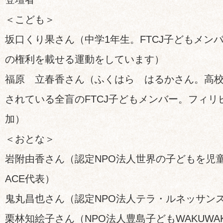
＜こども＞
坂口くり果さん（中学1年生。FTCJ子どもメン
の権利を載せる運動をしています）
福原 立春香さん（ふくはら はるかさん。高校
されている全盲のFTCJ子どもメンバー。フィ
加）
＜おとな＞
岩附由香さん（認定NPO法人世界の子どもを児
ACE代表）
鬼丸昌也さん（認定NPO法人テラ・ルネッサン
栗林知絵子さん（NPO法人豊島子どもWAKUWA