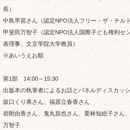
長）
中島早苗さん（認定NPO法人フリー・ザ・チル
甲斐田万智子（認定NPO法人国際子ども権利セ
表理事、文京学院大学教員）
※あいうえお順
第1部 14:00～15:30
出版本の執筆者によるお話とパネルディスカッ
坂口くり果さん、福原立春香さん
岩附由香さん、鬼丸昌也さん、栗林知絵子さん
万智子