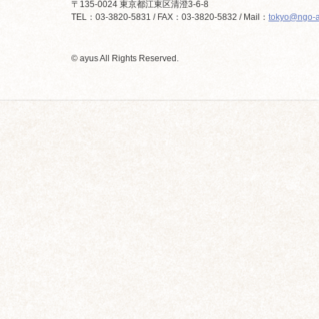
〒135-0024 東京都江東区清澄3-6-8
TEL：03-3820-5831 / FAX：03-3820-5832 / Mail：
tokyo@ngo-a
© ayus All Rights Reserved.