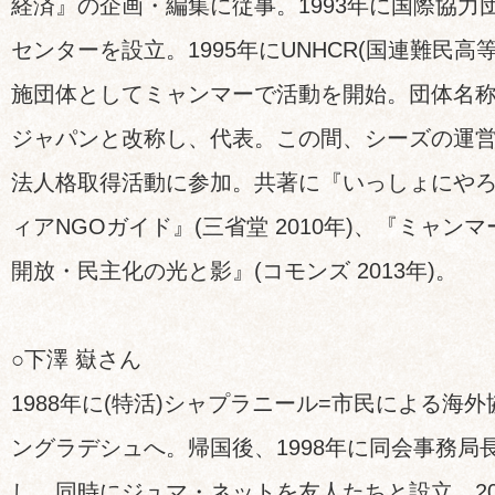
経済』の企画・編集に従事。1993年に国際協力
センターを設立。1995年にUNHCR(国連難民高
施団体としてミャンマーで活動を開始。団体名称
ジャパンと改称し、代表。この間、シーズの運営
法人格取得活動に参加。共著に『いっしょにや
ィアNGOガイド』(三省堂 2010年)、『ミャ
開放・民主化の光と影』(コモンズ 2013年)。
○下澤 嶽さん
1988年に(特活)シャプラニール=市民による海
ングラデシュへ。帰国後、1998年に同会事務局長
し、同時にジュマ・ネットを友人たちと設立。200