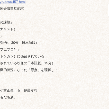
okyo/deta/457.html
会議事堂前駅
の課題」
リスト）
」
、30分、日本語版）
エブロ号」
ン）に係留されている
る映像の日本語版、15分）
況になった「原点」を理解して
正夫 ＆ 伊藤孝司
もだち展」