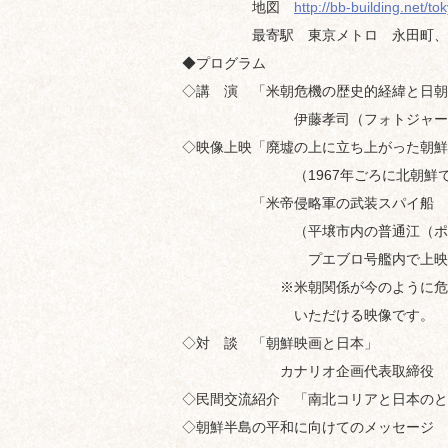
地図
http://bb-building.net/t
最寄駅 東京メトロ 永田町、国
◆プログラム
◇講 演 「米朝危機の歴史的経緯と日朝
伊藤孝司（フォトジャーナ
◇映像上映「廃墟の上に立ち上がった朝鮮
（1967年ごろに北朝鮮で制作
「米帝侵略軍の武装スパイ船 プ
（平壌市内の普通江（ポトンガ
プエブロ号艦内で上映されてい
※米朝関係が今のように危機的状
いただける映像です。
◇対 談 「朝鮮映画と日本」
カナリオ企画代表取締役 小林
◇民間交流紹介 「南北コリアと日本のと
◇朝鮮半島の平和に向けてのメッセージ