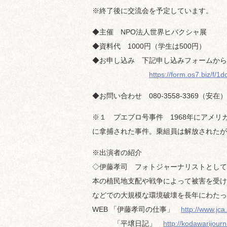
※終了後に交流会を予定しています。
◆主催 NPO法人世界ヒバクシャ展
◆資料代 1000円（学生は500円）
◆お申し込み 下記申し込みフォームから
https://form.os7.biz/f/1d
◆お問い合わせ 080-3558-3369（安在） hi
※１ プエブロ号事件 1968年にアメ
に拿捕された事件。乗組員は解放されたが
※出演者の紹介
◇伊藤孝司 フォトジャーナリストとして
本の植民地支配や戦争によって被害を受け
などでの大規模な環境破壊を長年にわたっ
WEB 「伊藤孝司の仕事」
http://www.jca
「平壌日記」
http://kodawarijourn