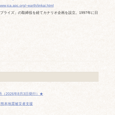
/www.jca.apc.org/~earth/iinkai.html
プライズ」の取締役を経てカナリオ企画を設立。1997年に日
（2026年8月3日発行）★
年熊本地震被災者支援
た