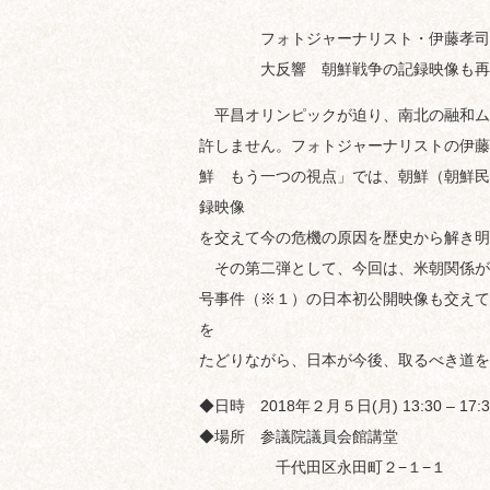
フォトジャーナリスト・伊藤孝司
大反響 朝鮮戦争の記録映像も再
平昌オリンピックが迫り、南北の融和ム
許しません。フォトジャーナリストの伊藤
鮮 もう一つの視点」では、朝鮮（朝鮮民
録映像
を交えて今の危機の原因を歴史から解き明
その第二弾として、今回は、米朝関係が
号事件（※１）の日本初公開映像も交えて
を
たどりながら、日本が今後、取るべき道を
◆日時 2018年２月５日(月) 13:30 – 17:3
◆場所 参議院議員会館講堂
千代田区永田町２−１−１