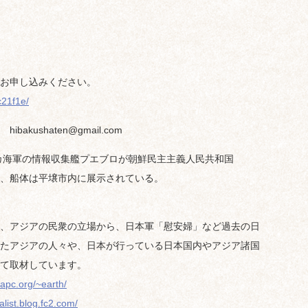
お申し込みください。
c21f1e/
bakushaten@gmail.com
リカ海軍の情報収集艦プエブロが朝鮮民主主義人民共和国
、船体は平壌市内に展示されている。
、アジアの民衆の立場から、日本軍「慰安婦」など過去の日
たアジアの人々や、日本が行っている日本国内やアジア諸国
て取材しています。
.apc.org/~earth/
alist.blog.fc2.com/