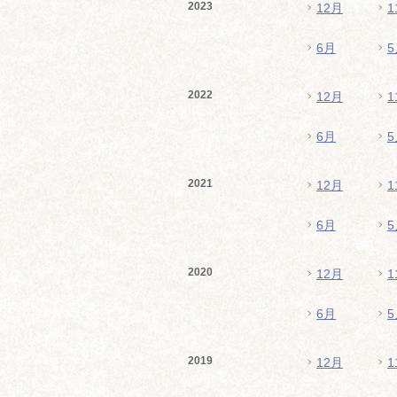
2023
12月
1
6月
5
2022
12月
1
6月
5
2021
12月
1
6月
5
2020
12月
1
6月
5
2019
12月
1