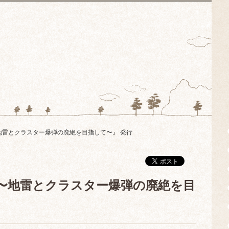
〜地雷とクラスター爆弾の廃絶を目指して〜』 発行
軌跡〜地雷とクラスター爆弾の廃絶を目