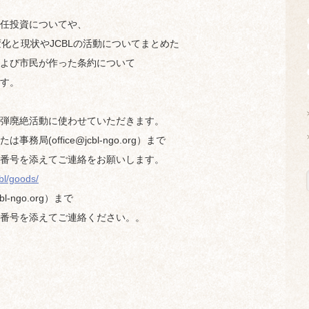
任投資についてや、
化と現状やJCBLの活動についてまとめた
よび市民が作った条約について
す。
弾廃絶活動に使わせていただきます。
(office@jcbl-ngo.org）まで
番号を添えてご連絡をお願いします。
bl/goods/
l-ngo.org）まで
番号を添えてご連絡ください。。