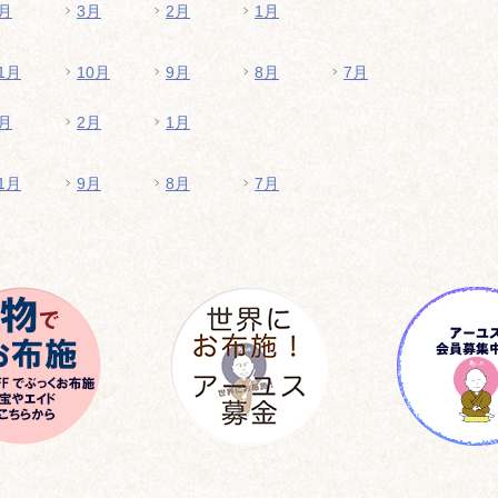
月
3月
2月
1月
1月
10月
9月
8月
7月
月
2月
1月
1月
9月
8月
7月