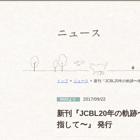
トップ
ニュース
新刊『JCBL20年の軌跡
2017/09/22
NGOより
新刊『JCBL20年の
指して〜』 発行