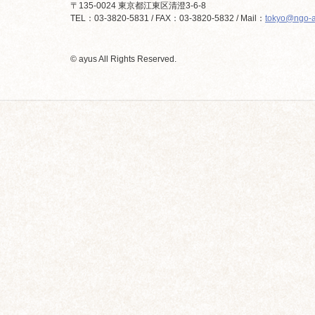
〒135-0024 東京都江東区清澄3-6-8
TEL：03-3820-5831 / FAX：03-3820-5832 / Mail：
tokyo@ngo-a
© ayus All Rights Reserved.