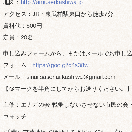
地図：
http://amuserkashiwa.jp
アクセス：JR・東武柏駅東口から徒歩7分
資料代：500円
定員：20名
申し込みフォームから、またはメールでお申し
フォーム
https://goo.gl/q4s38w
メール sinai.sasenai.kashiwa＠gmail.com
【＠マークを半角にしてからお送りください。
主催：エナガの会 戦争しないさせない市民の会
ウォッチ