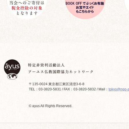
〒135-0024 東京都江東区清澄3-6-8
TEL：03-3820-5831 / FAX：03-3820-5832 / Mail：
tokyo@ngo-a
© ayus All Rights Reserved.