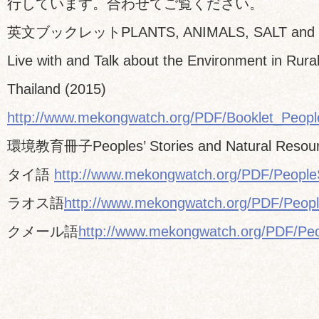
行しています。合わせてご覧ください。
英文ブックレットPLANTS, ANIMALS, SALT and SP
Live with and Talk about the Environment in Rur
Thailand (2015)
http://www.mekongwatch.org/PDF/Booklet_People
環境教育冊子Peoples’ Stories and Natural Resourc
タイ語
http://www.mekongwatch.org/PDF/PeopleS
ラオス語
http://www.mekongwatch.org/PDF/Peopl
クメール語
http://www.mekongwatch.org/PDF/Peo