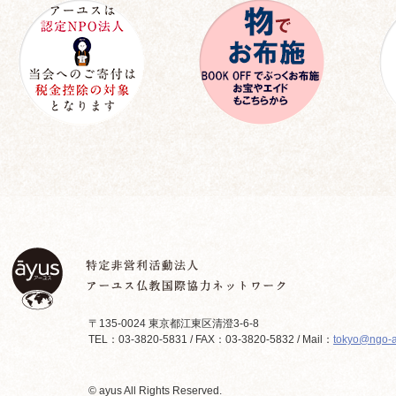
〒135-0024 東京都江東区清澄3-6-8
TEL：03-3820-5831 / FAX：03-3820-5832 / Mail：
tokyo@ngo-a
© ayus All Rights Reserved.