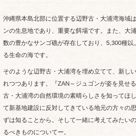
沖縄県本島北部に位置する辺野古・大浦湾海域
ンの生息地であり、重要な餌場です。また、大
数の豊かなサンゴ礁が存在しており、5,300種
る生命の海です。
そのような辺野古・大浦湾を埋め立てて、新し
れつつあります。『ZAN～ジュゴンが姿を見せ
古・大浦湾の自然環境の素晴らしさを知ってほし
て新基地建設に反対してきている地元の方々の
ずは知ることから。そして一緒に考えてみたい
るべきものについてー。