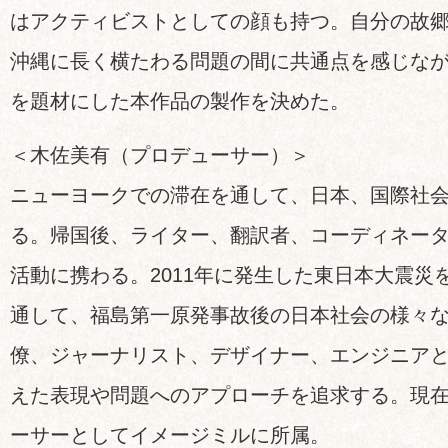
はアクティビストとしての顔も持つ。自分の故
沖縄に長く横たわる問題の間に共通点を感じな
を題材にした本作品の製作を決めた。
＜木佐美有（プロデューサー）＞
ニューヨークでの滞在を通して、日本、国際社
る。帰国後、ライター、翻訳者、コーディネー
活動に携わる。2011年に発生した東日本大震災
通して、福島第一原発事故後の日本社会の様々
僚、ジャーナリスト、デザイナー、エンジニア
えた表現や問題へのアプローチを追求する。現
ーサーとしてイメージミルに所属。