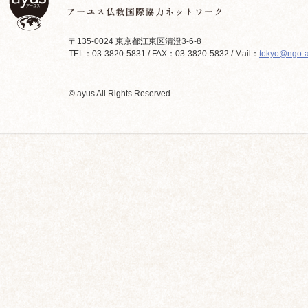
〒135-0024 東京都江東区清澄3-6-8
TEL：03-3820-5831 / FAX：03-3820-5832 / Mail：
tokyo@ngo-a
© ayus All Rights Reserved.