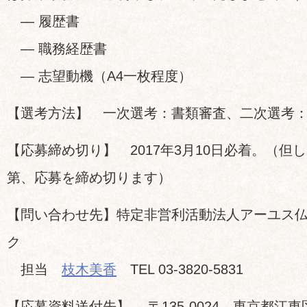
— 履歴書
— 職務経歴書
— 志望動機（A4一枚程度）
【選考方法】 一次選考：書類審査、二次選考
【応募締め切り】 2017年3月10日必着。（但
第、応募を締め切ります）
【問い合わせ先】特定非営利活動法人アーユス
ク
担当
枝木美香
TEL 03-3820-5831
【応募資料送付先】 〒135-0024 東京都江東