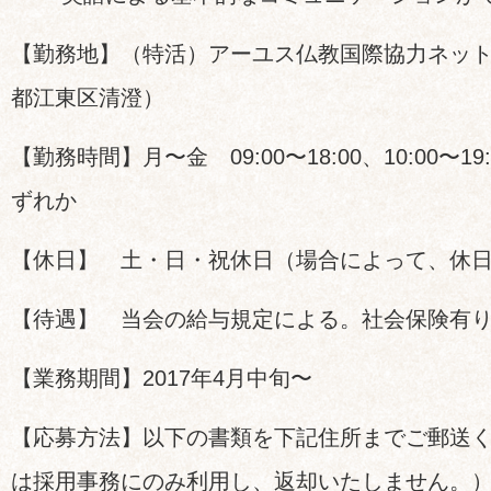
【勤務地】（特活）アーユス仏教国際協力ネッ
都江東区清澄）
【勤務時間】月〜金 09:00〜18:00、10:00〜19:0
ずれか
【休日】 土・日・祝休日（場合によって、休
【待遇】 当会の給与規定による。社会保険有
【業務期間】2017年4月中旬〜
【応募方法】以下の書類を下記住所までご郵送く
は採用事務にのみ利用し、返却いたしません