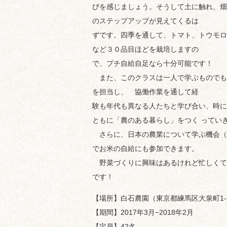
びを感じましょう。そうして土に触れ、畑
のステップアップが見えてくるは
ずです。四季を通して、トマト、トウモロ
など３０品目ほどを栽培しますの
で、プチ自給自足なら十分可能です！
また、このクラスは一人で学ぶものでも
を担当し、 協働作業を通して経
験も年代も異なる人たちと学び合い、時に
ともに「農のある暮らし」をつく ってい
さらに、日本の農業について学ぶ機会（
でお米の自給にも参加できます。
野菜づくりに興味はあるけれど忙しくて
です！
【場所】白石農園（東京都練馬区大泉町1-
【期間】2017年3月−2018年2月
【定員】42名