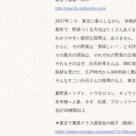
http://parcfs.strikingly.com/
2017年こそ、東京に暮らしながら、本
都市で、野菜つくる方法はたくさんありま
わかりやすい親切な指導は、ありません。
さらに、その野菜は「美味しい！」と大評
その最大の理由は、それぞれの野菜の立場
それもそのはず、白石好孝さんは、BBC
取材を受けた、江戸時代から300年続く
そんなすごい白石さんの指導のもと、東京
夏野菜＝トマト、トウモロコシ、キュウリ
冬作物＝人参、ネギ、白菜、ブロッコリー
合計30種類以上
▼東京で農業クラス講習会の様子（動画）
https://www.youtube.com/watch?v=Afzo