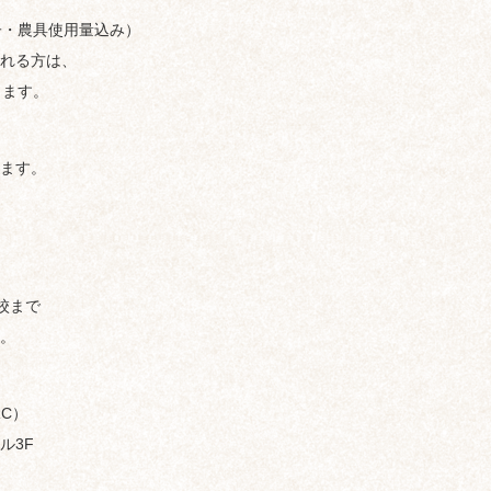
種子・農具使用量込み）
れる方は、
ます。
ます。
校まで
。
C）
ル3F