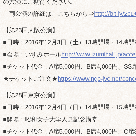
の共演にご期待ください。
両公演の詳細は、こちらから⇒
http://bit.ly/2
【第23回大阪公演】
■日時：2016年12月3日（土）13時開場・14時開
■会場：いずみホール
http://www.izumihall.jp/acce
■チケット代金：A席5,000円、B席4,000円、SS席1
★チケットご注文★
https://www.ngo-jvc.net/conce
【第28回東京公演】
■日時：2016年12月4日（日）14時開場・15時開
■開場：昭和女子大学人見記念講堂
■チケット代金：A席5,000円、B席4,000円、C席3,