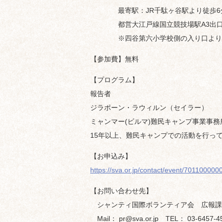
最寄駅：JR千駄ヶ谷駅より徒歩6分、
都営大江戸線国立競技場駅A3出口
※四谷第六小学校側の入り口よりお
【参加費】無料
【プログラム】
報告者
ジラポーン・ラウィルン（セイラー）
ミャンマー(ビルマ)難民キャンプ事業事務
15年以上、難民キャンプでの活動を行っ
【お申込み】
https://sva.or.jp/contact/event/70110000
【お問い合わせ先】
シャンティ国際ボランティア会 広報課
Mail： pr@sva.or.jp TEL： 03-6457-4