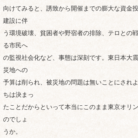
向けてみると、誘致から開催までの膨大な資金
建設に伴
う環境破壊、貧困者や野宿者の排除、テロとの
る市民へ
の監視社会化など、事態は深刻です。東日本大
災地への
予算は削られ、被災地の問題は無いことにされ
ちは決まっ
たことだからといって本当にこのまま東京オリ
のでしょ
うか。