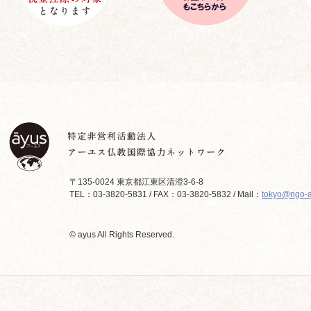
〒135-0024 東京都江東区清澄3-6-8
TEL：03-3820-5831 / FAX：03-3820-5832 / Mail：
tokyo@ngo-a
© ayus All Rights Reserved.