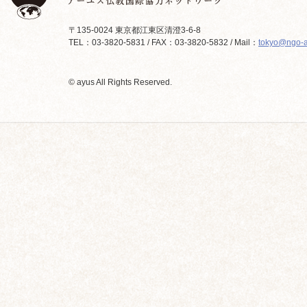
〒135-0024 東京都江東区清澄3-6-8
TEL：03-3820-5831 / FAX：03-3820-5832 / Mail：
tokyo@ngo-a
© ayus All Rights Reserved.